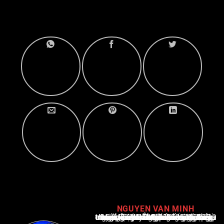
NGUYEN VAN MINH
Nguyễn Văn Minh là một trong những chuyên gia hàng đầu về báo cáo tin tức thể thao tại Việt Nam, với hơn 10 năm hoạt động trong ngành. Ông có kiến thức sâu rộng và kinh nghiệm đáng kể trong việc phân tích và báo cáo về các sự kiện thể thao hàng đầu. Sự hiểu biết sâu sắc của ông về ngành này đã giúp ông xây dựng uy tín và danh tiếng trong cộng đồng báo chí thể thao.