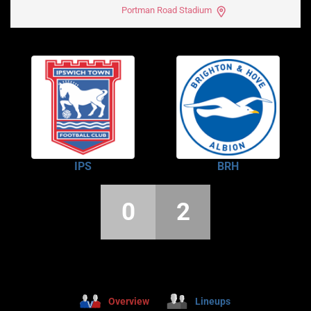
Portman Road Stadium
IPS
BRH
0
2
Overview
Lineups