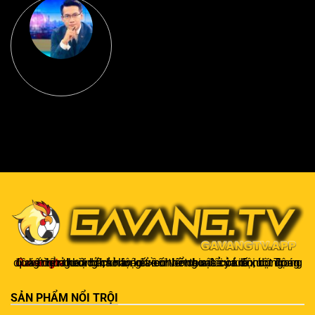
Gavangtv
không chỉ là nơi xem bóng mà còn là một cộng đồng để người hâm mộ kết nối và trao đổi cảm xúc. Trong quá trình theo dõi, khán giả có thể chia sẻ ý kiến, dự đoán kết quả hoặc thảo luận về chiến thuật của đội bóng.
SẢN PHẨM NỔI TRỘI