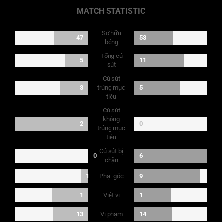
MATCH STATISTIC
Sở hữu
47
53
bóng
Tổng cú
5
11
sút
Cú sút
3
trúng mục
5
tiêu
Cú sút
không
2
0
trúng mục
tiêu
Cú sút bị
0
6
chặn
Phạt góc
1
9
Việt vị
1
1
Vi phạm
13
14