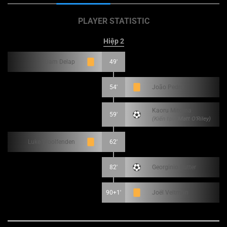
PLAYER STATISTIC
Hiệp 2
Liam Delap
49'
54'
João Pedro
Kaoru Mitoma
59'
(Kiến tạo: Matt O’Riley)
Luke Woolfenden
62'
82'
Georginio Rutter
90+1'
Joël Veltman