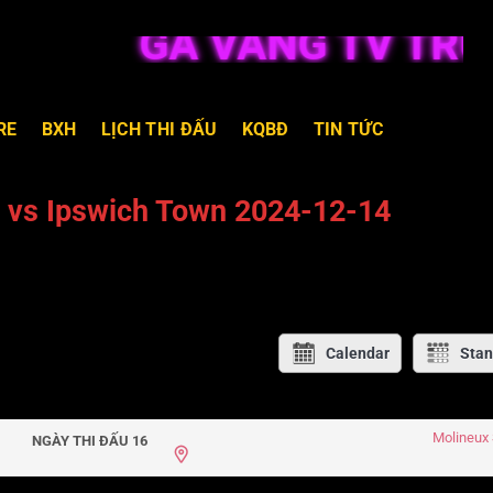
GÀ VÀNG TV TRỰC 
RE
BXH
LỊCH THI ĐẤU
KQBĐ
TIN TỨC
 vs Ipswich Town 2024-12-14
Calendar
Stan
Molineux
NGÀY THI ĐẤU 16