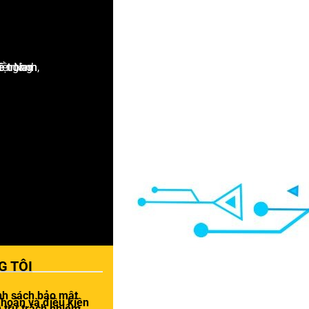
G TÔI
nh sách bảo mật
khoản và điều kiện
 trừ trách nhiệm