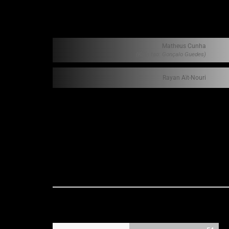
Matheus Cunha
(Kiến tạo: Gonçalo Guedes)
Rayan Aït-Nouri