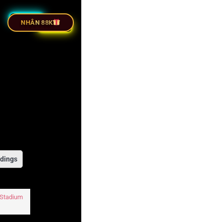
TIẾP BÓNG ĐÁ
NHÂN 88K
dings
 Stadium