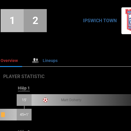
1
2
IPSWICH TOWN
Overview
Lineups
PLAYER STATISTIC
Hiệp 1
15'
Matt Doherty
45+1'