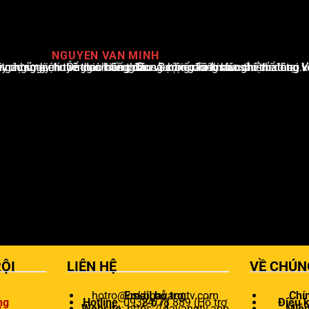
NGUYEN VAN MINH
i Việt Nam, với hơn 10 năm hoạt động trong ngành. Ông có kiến thức sâu rộng và kinh nghiệm đáng kể trong việc phân tích và báo cáo về các sự kiện thể thao hàng đầu. Sự hiểu biết sâu sắc của ông về ngành này đã giúp ông xây dựng uy tín và danh tiếng trong cộng đồng báo chí thể thao.
ỘI
LIÊN HỆ
VỀ CHÚN
hotro@cskhgavangtv.com
Email hỗ trợ
:
Chí
ng
Hotline
: 0938 678 889 (Hỗ trợ 24/7)
Điều 
u
Website
: https://gavangtv.app
Miễn