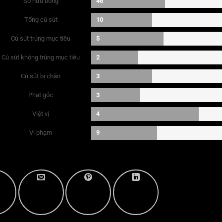
Sở hữu bóng
46
Tổng cú sút
10
Cú sút trúng mục tiêu
5
Cú sút không trúng mục tiêu
2
Cú sút bị chặn
3
Phạt góc
3
Việt vị
4
Vi phạm
9