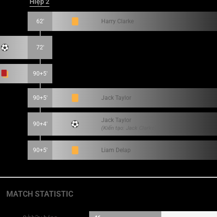
Hiệp 2
62'
Harry Clarke
72'
90+5'
90+5'
Jack Taylor
Jack Taylor
90+4'
(Kiến tạo: Jack Clarke)
90+5'
Liam Delap
MATCH STATISTIC