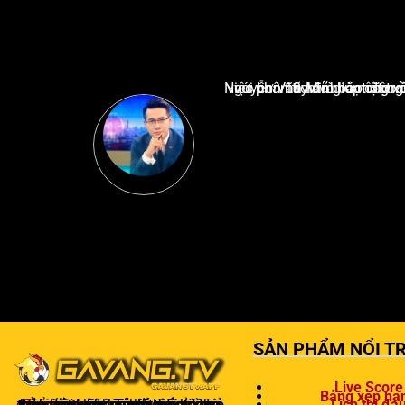
Nguyễn Văn Minh là một trong những chuyên gia hàng đầu về báo cáo tin tức thể thao tạ
SẢN PHẨM NỔI TR
Live Score
Bảng xếp hạ
Gavangtv
không chỉ là nơi xem bóng mà còn là một cộng đồng để người hâm mộ kết nối và trao đổi cảm xúc. Trong quá trình theo dõi, khán giả có thể chia sẻ ý kiến, dự đoán kết quả hoặc thảo luận về chiến thuật của đội bóng.
Lịch thi đấ