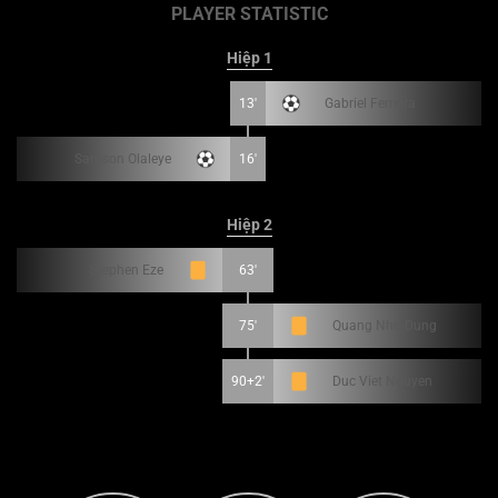
PLAYER STATISTIC
Hiệp 1
13'
Gabriel Ferreira
Samson Olaleye
16'
Hiệp 2
Stephen Eze
63'
75'
Quang Nho Dung
90+2'
Duc Viet Nguyen