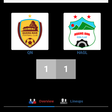
QN
HAGL
1
1
Overview
Lineups