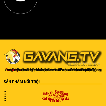
Gavangtv
không chỉ là nơi xem bóng mà còn là một cộng đồng để người hâm mộ kết nối và trao đổi cảm xúc. Trong quá trình theo dõi, khán giả có thể chia sẻ ý kiến, dự đoán kết quả hoặc thảo luận về chiến thuật của đội bóng.
SẢN PHẨM NỔI TRỘI
Live Score
Bảng xếp hạng
Lịch thi đấu
Kết quả bóng đá
Tin tức