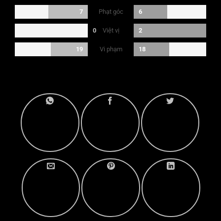
Phạt góc
7
6
Việt vị
0
2
Vi phạm
19
18