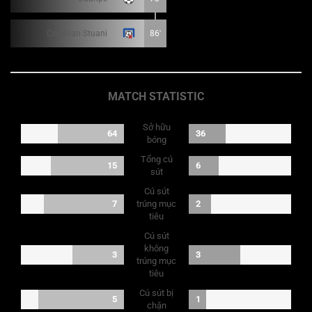
Cristhian Stuani
86'
MATCH STATISTIC
Sở hữu
64
36
bóng
Tổng cú
15
6
sút
Cú sút
7
trúng mục
2
tiêu
Cú sút
không
3
3
trúng mục
tiêu
Cú sút bị
5
1
chặn