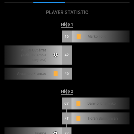
PLAYER STATISTIC
Hiệp 1
16'
Marko Tolic
Miguel Gutiérrez
(Kiến tạo: Arnaut
42'
Danjuma)
Alejandro Francés
45'
Hiệp 2
69'
Danylo Ignatenko
71'
Tigran Barseghyan
Juanpe
73'