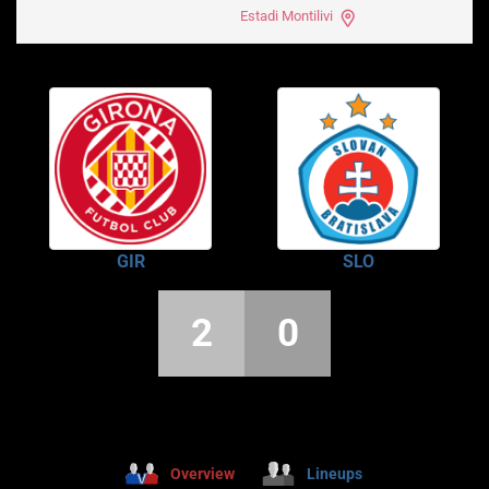
Estadi Montilivi
GIR
SLO
2
0
Overview
Lineups