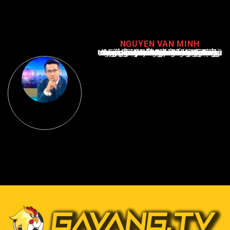
NGUYEN VAN MINH
Nguyễn Văn Minh là một trong những chuyên gia hàng đầu về báo cáo tin tức thể thao tại Việt Nam, với hơn 10 năm hoạt động trong ngành. Ông có kiến thức sâu rộng và kinh nghiệm đáng kể trong việc phân tích và báo cáo về các sự kiện thể thao hàng đầu. Sự hiểu biết sâu sắc của ông về ngành này đã giúp ông xây dựng uy tín và danh tiếng trong cộng đồng báo chí thể thao.