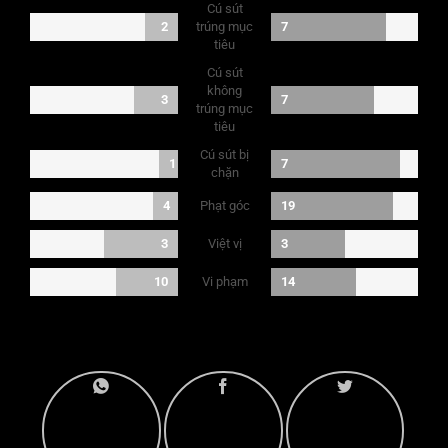
Cú sút
2
trúng mục
7
tiêu
Cú sút
không
3
7
trúng mục
tiêu
Cú sút bị
1
7
chặn
Phạt góc
4
19
Việt vị
3
3
Vi phạm
10
14