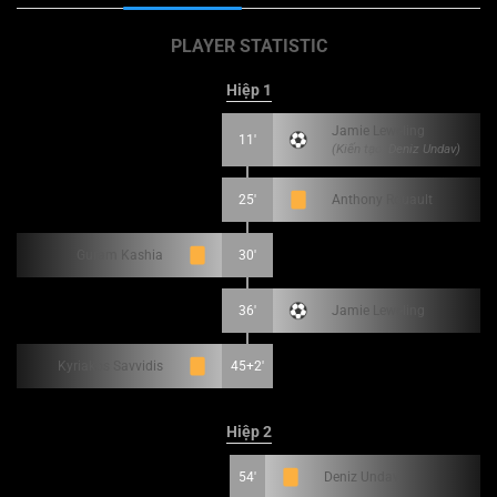
PLAYER STATISTIC
Hiệp 1
Jamie Leweling
11'
(Kiến tạo: Deniz Undav)
25'
Anthony Rouault
Guram Kashia
30'
36'
Jamie Leweling
Kyriakos Savvidis
45+2'
Hiệp 2
54'
Deniz Undav