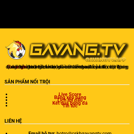
Gavangtv
không chỉ là nơi xem bóng mà còn là một cộng đồng để người hâm mộ kết nối và trao đổi cảm xúc. Trong quá trình theo dõi, khán giả có thể chia sẻ ý kiến, dự đoán kết quả hoặc thảo luận về chiến thuật của đội bóng.
SẢN PHẨM NỔI TRỘI
Live Score
Bảng xếp hạng
Lịch thi đấu
Kết quả bóng đá
Tin tức
LIÊN HỆ
Email hỗ trợ
:
hotro@cskhgavangtv.com