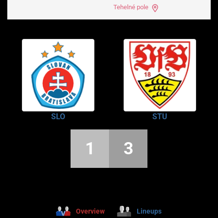
Tehelné pole
SLO
STU
1
3
Overview
Lineups