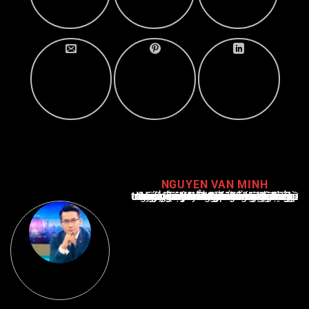
NGUYEN VAN MINH
Nguyễn Văn Minh là một trong những chuyên gia hàng đầu về báo cáo tin tức thể thao tại Việt Nam, với hơn 10 năm hoạt động trong ngành. Ông có kiến thức sâu rộng và kinh nghiệm đáng kể trong việc phân tích và báo cáo về các sự kiện thể thao hàng đầu. Sự hiểu biết sâu sắc của ông về ngành này đã giúp ông xây dựng uy tín và danh tiếng trong cộng đồng báo chí thể thao.