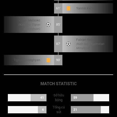
61'
Yannik Keitel
Idjessi Metsoko
(Kiến tạo: Tigran
85'
Barseghyan)
Fabian Rieder
87'
(Kiến tạo: Maximilian
Mittelstädt)
Tigran Barseghyan
90'
MATCH STATISTIC
Sở hữu
41
59
bóng
Tổng cú
6
21
sút