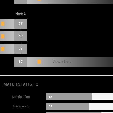
Hiệp 2
51'
68'
71'
86'
Vincent Sierro
MATCH STATISTIC
Sở hữu bóng
55
Tổng cú sút
11