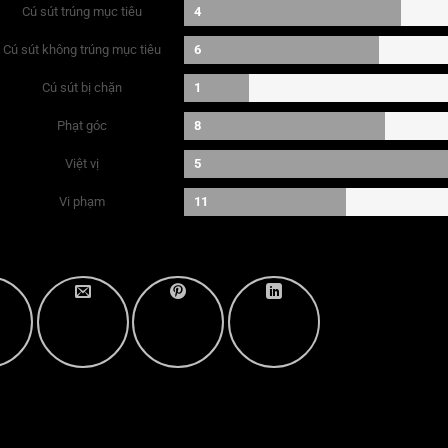
Cú sút trúng mục tiêu
4
Cú sút không trúng mục tiêu
6
Cú sút bị chặn
1
Phạt góc
8
Việt vị
5
Vi phạm
11