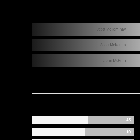
Scott McTominay
Scott McKenna
John McGinn
45
10