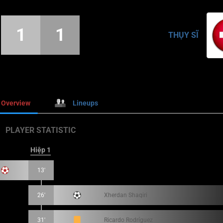
1
1
THỤY SĨ
Overview
Lineups
PLAYER STATISTIC
Hiệp 1
13'
26'
Xherdan Shaqiri
31'
Ricardo Rodríguez