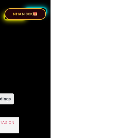
C TIẾP BÓNG ĐÁ
NHÂN 88K
dings
STADION