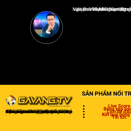
Nguyễn Văn Minh là một trong những chuyên gia hàng đầu về báo cáo tin tức thể thao tạ
SẢN PHẨM NỔI TR
Live Score
Bảng xếp hạ
Gavangtv
không chỉ là nơi xem bóng mà còn là một cộng đồng để người hâm mộ kết nối và trao đổi cảm xúc. Trong quá trình theo dõi, khán giả có thể chia sẻ ý kiến, dự đoán kết quả hoặc thảo luận về chiến thuật của đội bóng.
Lịch thi đấ
Kết quả bóng
Tin tức