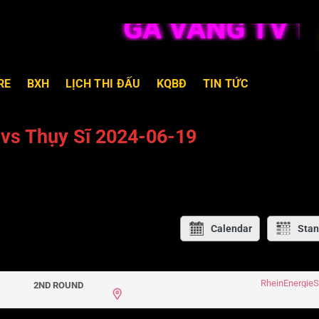
GÀ VÀNG TV TRỰ
RE
BXH
LỊCH THI ĐẤU
KQBĐ
TIN TỨC
 vs Thụy Sĩ 2024-06-19
Calendar
Stan
RheinEnergie
2ND ROUND