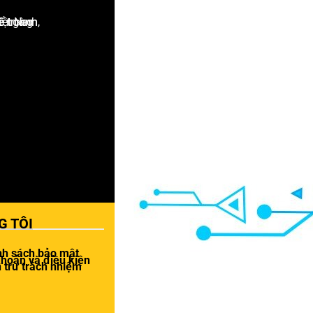
G TÔI
nh sách bảo mật
khoản và điều kiện
 trừ trách nhiệm