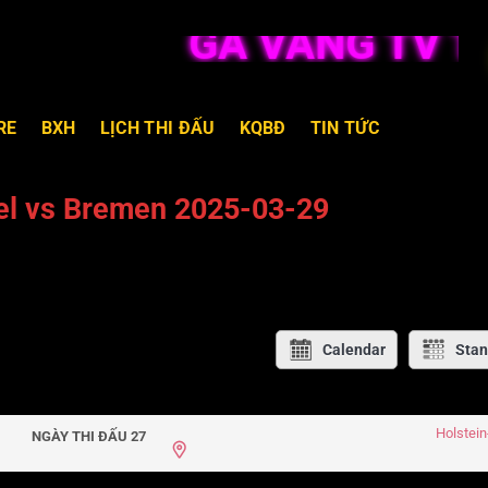
GÀ VÀNG TV TRỰ
RE
BXH
LỊCH THI ĐẤU
KQBĐ
TIN TỨC
iel vs Bremen 2025-03-29
Calendar
Stan
Holstein
NGÀY THI ĐẤU 27