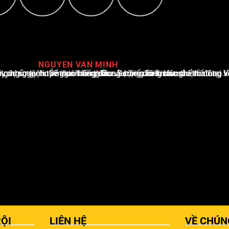
NGUYEN VAN MINH
i Việt Nam, với hơn 10 năm hoạt động trong ngành. Ông có kiến thức sâu rộng và kinh nghiệm đáng kể trong việc phân tích và báo cáo về các sự kiện thể thao hàng đầu. Sự hiểu biết sâu sắc của ông về ngành này đã giúp ông xây dựng uy tín và danh tiếng trong cộng đồng báo chí thể thao.
ỘI
LIÊN HỆ
VỀ CHÚN