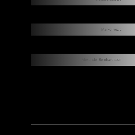
Marko Ivezic
Alexander Bernhardsson