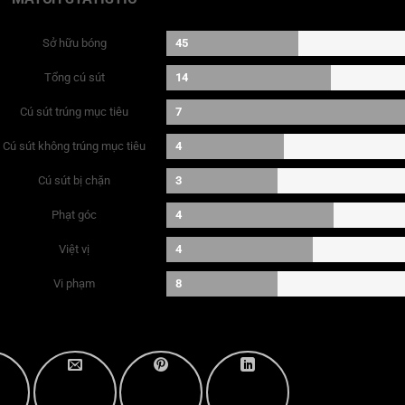
Sở hữu bóng
45
Tổng cú sút
14
Cú sút trúng mục tiêu
7
Cú sút không trúng mục tiêu
4
Cú sút bị chặn
3
Phạt góc
4
Việt vị
4
Vi phạm
8