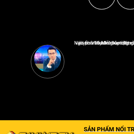
Nguyễn Văn Minh là một trong những chuyên gia hàng đầu về báo cáo tin tức thể thao tạ
SẢN PHẨM NỔI TR