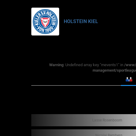
HOLSTEIN KIEL
Warning
: Undefined array key "mevents1" in
/www/w
management/sportleague
Lasse Rosenboom
Nicolai Remberg