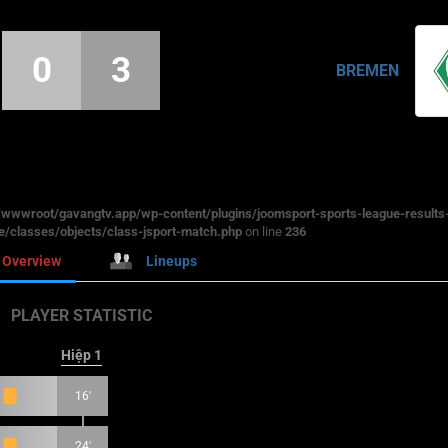
0
3
BREMEN
wwroot/gavangtv.app/wp-content/plugins/joomsport-sports-league-results
/classes/objects/class-jsport-match.php
on line
236
Overview
Lineups
PLAYER STATISTIC
Hiệp 1
16'
24'