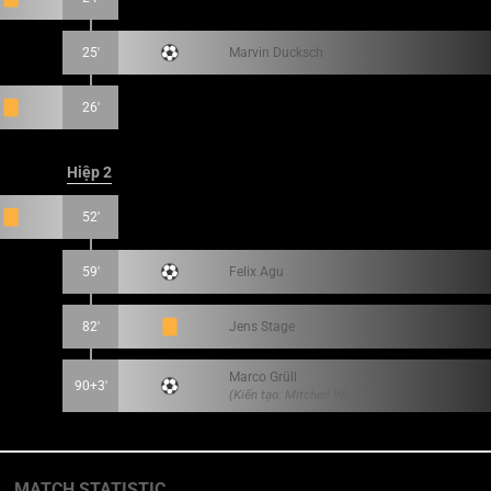
25'
Marvin Ducksch
26'
Hiệp 2
52'
59'
Felix Agu
82'
Jens Stage
Marco Grüll
90+3'
(Kiến tạo: Mitchell Weiser)
MATCH STATISTIC