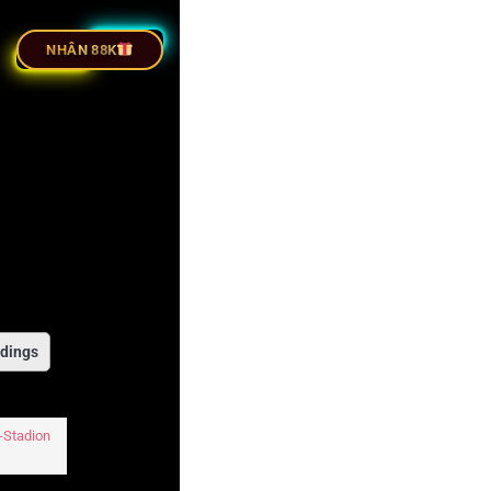
C TIẾP BÓNG ĐÁ
NHÂN 88K
dings
-Stadion