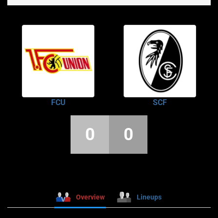
FCU
SCF
0
0
Overview
Lineups