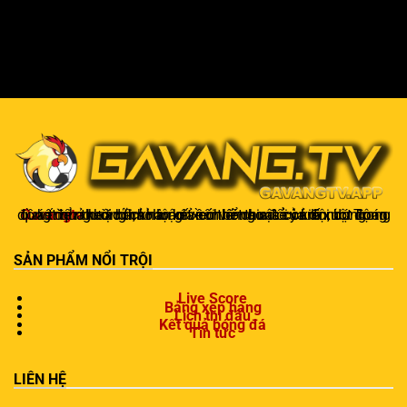
Gavangtv
không chỉ là nơi xem bóng mà còn là một cộng đồng để người hâm mộ kết nối và trao đổi cảm xúc. Trong quá trình theo dõi, khán giả có thể chia sẻ ý kiến, dự đoán kết quả hoặc thảo luận về chiến thuật của đội bóng.
SẢN PHẨM NỔI TRỘI
Live Score
Bảng xếp hạng
Lịch thi đấu
Kết quả bóng đá
Tin tức
LIÊN HỆ