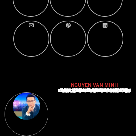
NGUYEN VAN MINH
Nguyễn Văn Minh là một trong những chuyên gia hàng đầu về báo cáo tin tức thể thao tại Việt Nam, với hơn 10 năm hoạt động trong ngành. Ông có kiến thức sâu rộng và kinh nghiệm đáng kể trong việc phân tích và báo cáo về các sự kiện thể thao hàng đầu. Sự hiểu biết sâu sắc của ông về ngành này đã giúp ông xây dựng uy tín và danh tiếng trong cộng đồng báo chí thể thao.