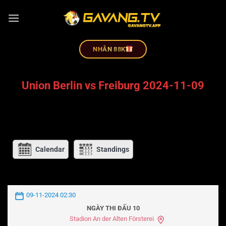
NHÂN 88K
Union Berlin vs Freiburg 2024-11-09
Calendar
Standings
09-11-2024 02:30
NGÀY THI ĐẤU 10
Stadion An der Alten Försterei