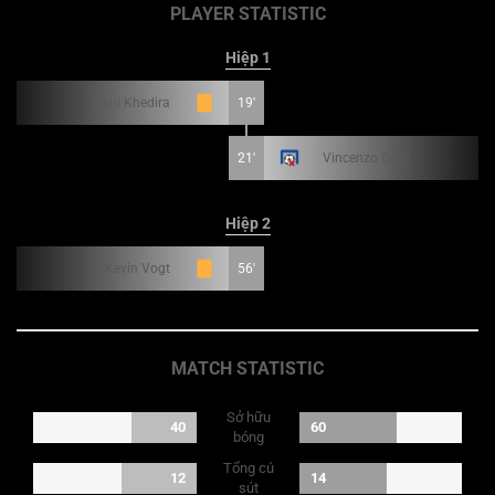
PLAYER STATISTIC
Hiệp 1
Rani Khedira
19'
21'
Vincenzo Grifo
Hiệp 2
Kevin Vogt
56'
MATCH STATISTIC
Sở hữu
40
60
bóng
Tổng cú
12
14
sút