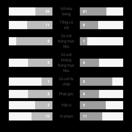
Sở hữu
39
61
bóng
Tổng cú
11
8
sút
Cú sút
5
trúng mục
1
tiêu
Cú sút
không
5
4
trúng mục
tiêu
Cú sút bị
1
3
chặn
Phạt góc
5
4
Việt vị
2
3
Vi phạm
10
11