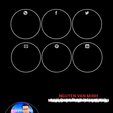
NGUYEN VAN MINH
Nguyễn Văn Minh là một trong những chuyên gia hàng đầu về báo cáo tin tức thể thao tại Việt Nam, với hơn 10 năm hoạt động trong ngành. Ông có kiến thức sâu rộng và kinh nghiệm đáng kể trong việc phân tích và báo cáo về các sự kiện thể thao hàng đầu. Sự hiểu biết sâu sắc của ông về ngành này đã giúp ông xây dựng uy tín và danh tiếng trong cộng đồng báo chí thể thao.