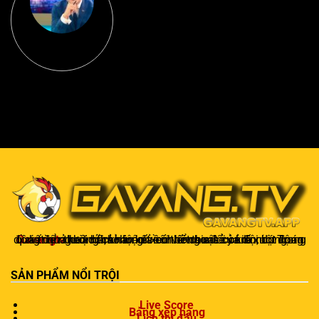
Gavangtv
không chỉ là nơi xem bóng mà còn là một cộng đồng để người hâm mộ kết nối và trao đổi cảm xúc. Trong quá trình theo dõi, khán giả có thể chia sẻ ý kiến, dự đoán kết quả hoặc thảo luận về chiến thuật của đội bóng.
SẢN PHẨM NỔI TRỘI
Live Score
Bảng xếp hạng
Lịch thi đấu