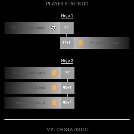
PLAYER STATISTIC
Hiệp 1
Benedict Hollerbach
34'
45+1'
Morgan Guilavogui
Hiệp 2
Benedict Hollerbach
76'
Leopold Querfeld
90+1'
Woo-yeong Jeong
90+4'
MATCH STATISTIC