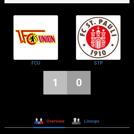
FCU
STP
1
0
Overview
Lineups