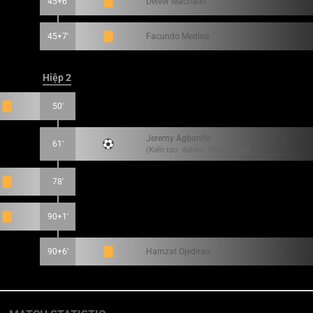
45+6'
Deiver Machado
45+7'
Facundo Medina
Hiệp 2
50'
Jeremy Agbonifo
61'
(Kiến tạo: Adrien Thomasson)
78'
90+1'
90+6'
Hamzat Ojediran