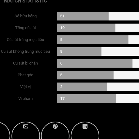
MATCH STATISTIC
Sở hữu bóng
51
Tổng cú sút
19
Cú sút trúng mục tiêu
5
Cú sút không trúng mục tiêu
8
Cú sút bị chặn
6
Phạt góc
5
Việt vị
2
Vi phạm
17