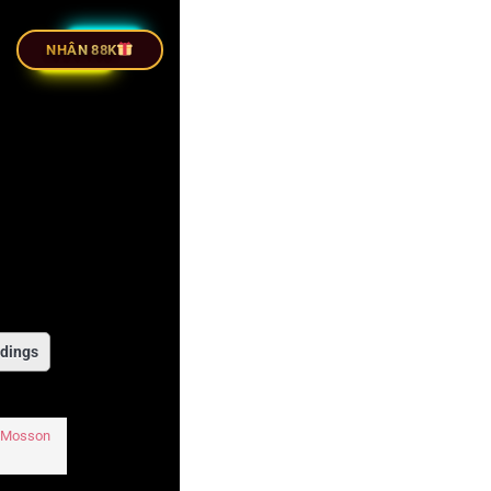
 TIẾP BÓNG ĐÁ
NHÂN 88K
dings
a Mosson