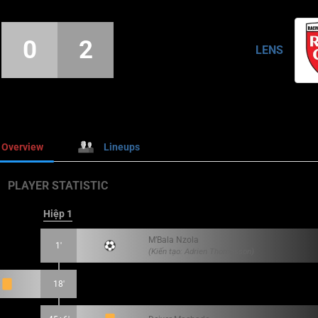
0
2
LENS
Overview
Lineups
PLAYER STATISTIC
Hiệp 1
M’Bala Nzola
1'
(Kiến tạo: Adrien Thomasson)
18'