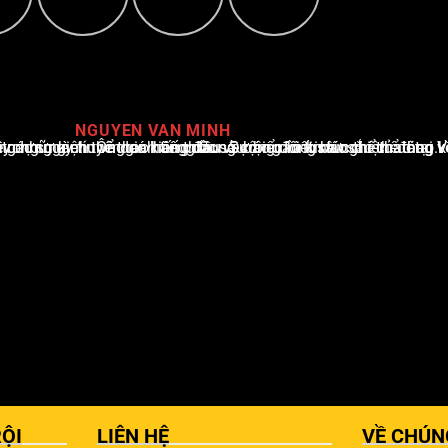
NGUYEN VAN MINH
i Việt Nam, với hơn 10 năm hoạt động trong ngành. Ông có kiến thức sâu rộng và kinh nghiệm đáng kể trong việc phân tích và báo cáo về các sự kiện thể thao hàng đầu. Sự hiểu biết sâu sắc của ông về ngành này đã giúp ông xây dựng uy tín và danh tiếng trong cộng đồng báo chí thể thao.
ỘI
LIÊN HỆ
VỀ CHÚN