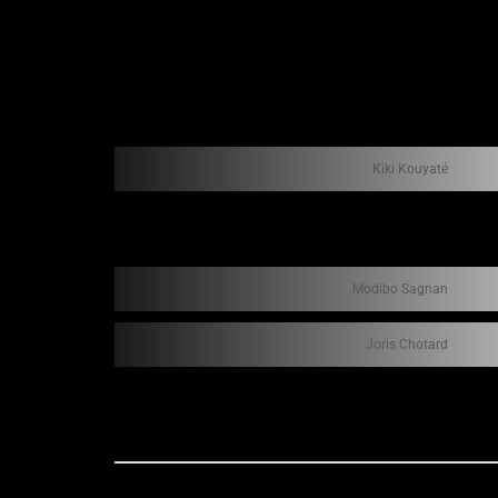
Kiki Kouyaté
Modibo Sagnan
Joris Chotard