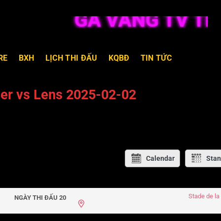
GÀ VÀNG TV TRỰC
RE
BXH
LỊCH THI ĐẤU
KQBĐ
TIN TỨC
ier vs Lens 2025-02-02
Calendar
Stan
Stade de l
NGÀY THI ĐẤU 20