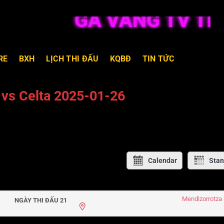
GÀ VÀNG TV TRỰC
RE
BXH
LỊCH THI ĐẤU
KQBĐ
TIN TỨC
 vs Celta 2025-01-26
Calendar
Stan
Mendizorrotza
NGÀY THI ĐẤU 21