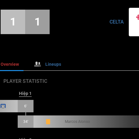
1
1
CELTA
Overview
Lineups
PLAYER STATISTIC
Hiệp 1
6'
34'
Marcos Alonso