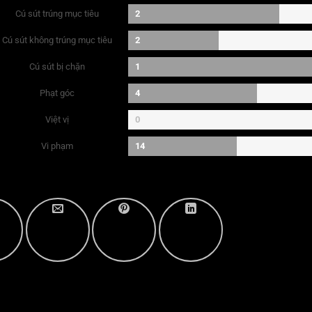
Cú sút trúng mục tiêu
2
Cú sút không trúng mục tiêu
2
Cú sút bị chặn
1
Phạt góc
4
Việt vị
0
Vi phạm
14