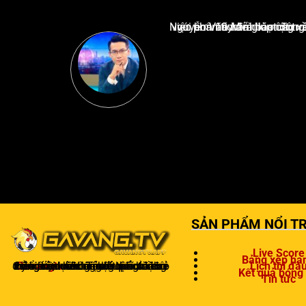
Nguyễn Văn Minh là một trong những chuyên gia hàng đầu về báo cáo tin tức thể thao tạ
SẢN PHẨM NỔI TR
Live Score
Bảng xếp hạ
Gavangtv
không chỉ là nơi xem bóng mà còn là một cộng đồng để người hâm mộ kết nối và trao đổi cảm xúc. Trong quá trình theo dõi, khán giả có thể chia sẻ ý kiến, dự đoán kết quả hoặc thảo luận về chiến thuật của đội bóng.
Lịch thi đấ
Kết quả bóng
Tin tức