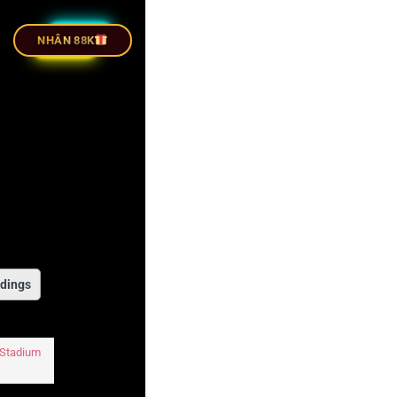
 TIẾP BÓNG ĐÁ
NHÂN 88K
dings
 Stadium