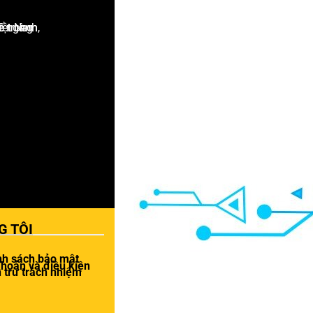
G TÔI
nh sách bảo mật
khoản và điều kiện
 trừ trách nhiệm