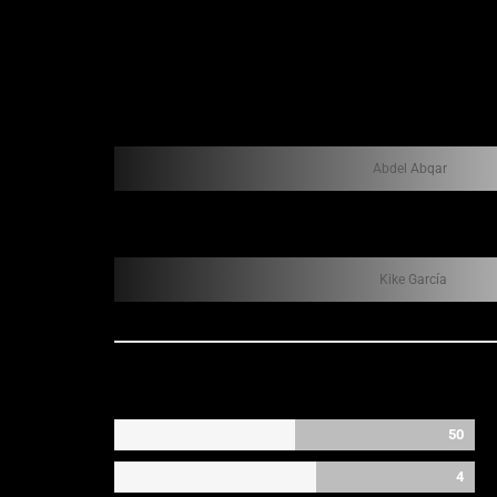
Abdel Abqar
Kike García
50
4