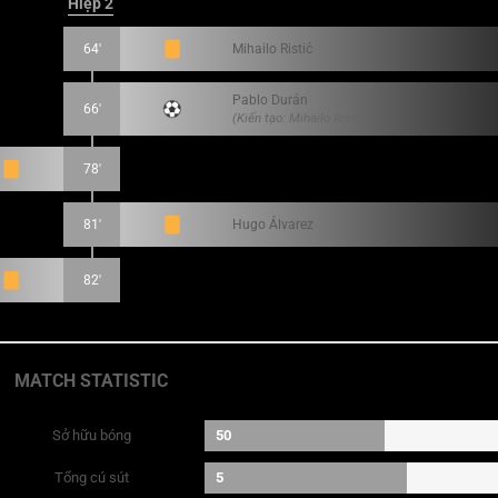
Hiệp 2
64'
Mihailo Ristić
Pablo Durán
66'
(Kiến tạo: Mihailo Ristić)
78'
81'
Hugo Álvarez
82'
MATCH STATISTIC
Sở hữu bóng
50
Tổng cú sút
5