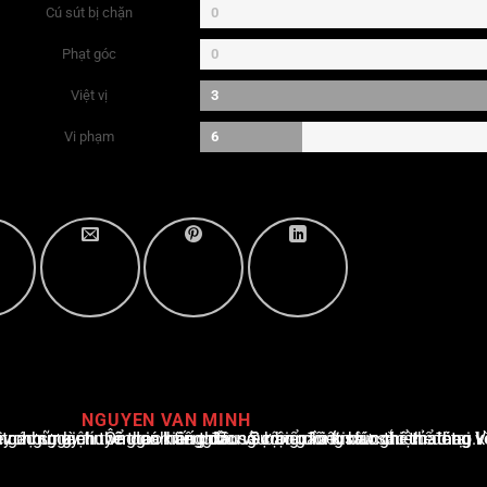
Cú sút bị chặn
0
Phạt góc
0
Việt vị
3
Vi phạm
6
NGUYEN VAN MINH
i Việt Nam, với hơn 10 năm hoạt động trong ngành. Ông có kiến thức sâu rộng và kinh nghiệm đáng kể trong việc phân tích và báo cáo về các sự kiện thể thao hàng đầu. Sự hiểu biết sâu sắc của ông về ngành này đã giúp ông xây dựng uy tín và danh tiếng trong cộng đồng báo chí thể thao.