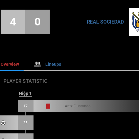
4
0
REAL SOCIEDAD
Overview
Lineups
PLAYER STATISTIC
Hiệp 1
17'
Aritz Elustondo
25'