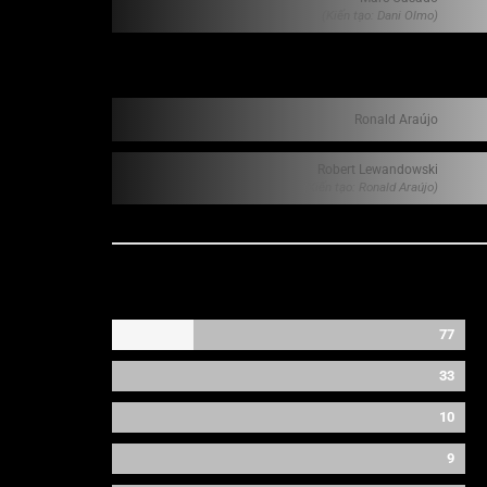
(Kiến tạo: Dani Olmo)
Ronald Araújo
Robert Lewandowski
(Kiến tạo: Ronald Araújo)
77
33
10
9