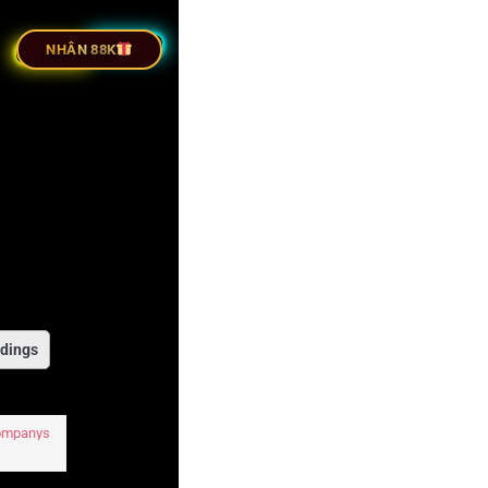
NHÂN 88K
dings
Companys