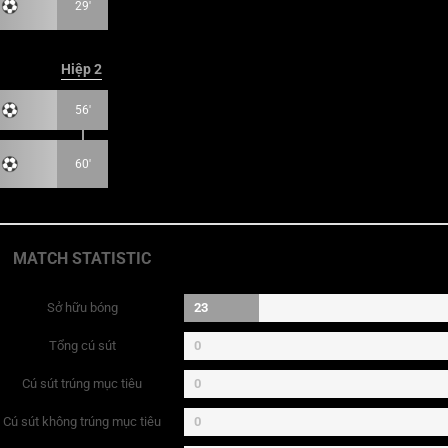
29'
Hiệp 2
56'
60'
MATCH STATISTIC
Sở hữu bóng
23
Tổng cú sút
0
Cú sút trúng mục tiêu
0
Cú sút không trúng mục tiêu
0