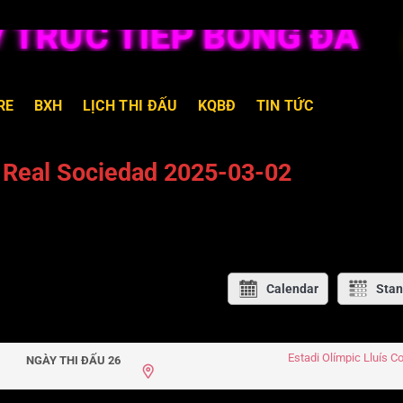
RỰC TIẾP BÓNG ĐÁ
RE
BXH
LỊCH THI ĐẤU
KQBĐ
TIN TỨC
 Real Sociedad 2025-03-02
Calendar
Stan
Estadi Olímpic Lluís 
NGÀY THI ĐẤU 26