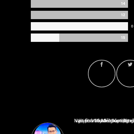
14
12
0
15
Nguyễn Văn Minh là một trong những chuyên gia hàng đầu về báo cáo tin tức thể thao tạ