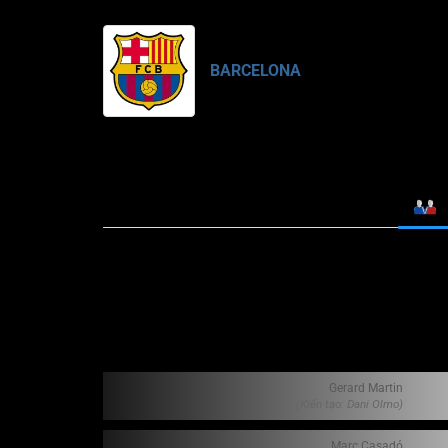
BARCELONA
Gerard Martin
(Kiến tạo: Dani Olmo)
Marc Casadó