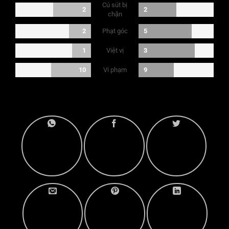
Cú sút bị
2
2
chặn
Phạt góc
2
5
Việt vị
1
3
Vi phạm
10
9