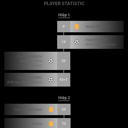
PLAYER STATISTIC
Hiệp 1
9'
Matija Nastasić
Valentin Rosier
19'
(Kiến tạo: Juan Cruz)
Óscar Mingueza
(Kiến tạo: Alfon
26'
González)
Alfon González
45+1'
(Kiến tạo: Borja Iglesias)
Hiệp 2
Damián Rodríguez
56'
Jailson
70'