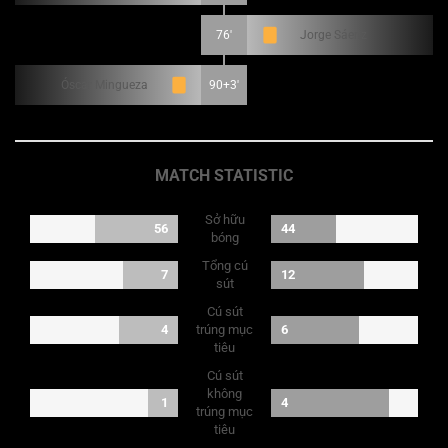
76'
Jorge Sáenz
Óscar Mingueza
90+3'
MATCH STATISTIC
Sở hữu
56
44
bóng
Tổng cú
7
12
sút
Cú sút
4
trúng mục
6
tiêu
Cú sút
không
1
4
trúng mục
tiêu