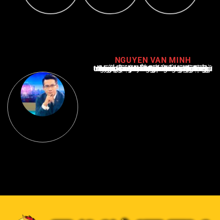
NGUYEN VAN MINH
Nguyễn Văn Minh là một trong những chuyên gia hàng đầu về báo cáo tin tức thể thao tại Việt Nam, với hơn 10 năm hoạt động trong ngành. Ông có kiến thức sâu rộng và kinh nghiệm đáng kể trong việc phân tích và báo cáo về các sự kiện thể thao hàng đầu. Sự hiểu biết sâu sắc của ông về ngành này đã giúp ông xây dựng uy tín và danh tiếng trong cộng đồng báo chí thể thao.