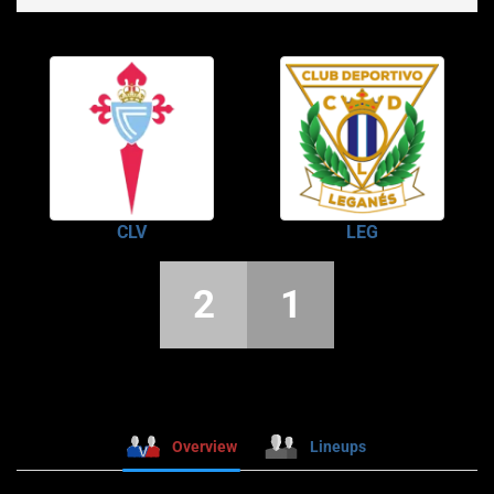
CLV
LEG
2
1
Overview
Lineups