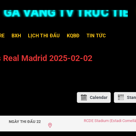
À VÀNG TV TRỰC TIẾP 
RE
BXH
LỊCH THI ĐẤU
KQBĐ
TIN TỨC
s Real Madrid 2025-02-02
Calendar
Stan
RCDE Stadium (Estadi Cornellà-
NGÀY THI ĐẤU 22