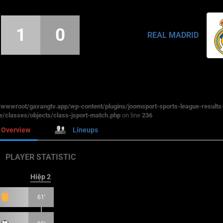
1
0
REAL MADRID
wwroot/gavangtv.app/wp-content/plugins/joomsport-sports-league-results
/classes/objects/class-jsport-match.php
on line
236
Overview
Lineups
PLAYER STATISTIC
Hiệp 2
61'