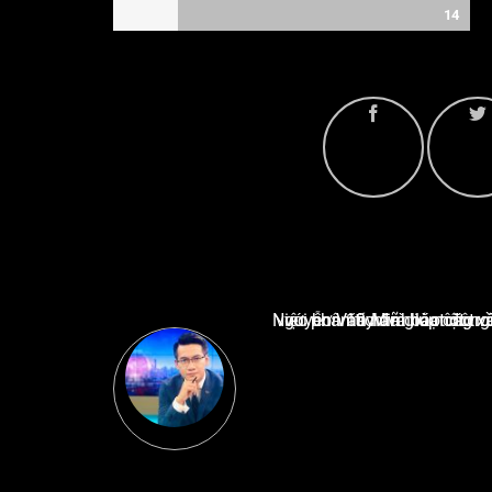
14
Nguyễn Văn Minh là một trong những chuyên gia hàng đầu về báo cáo tin tức thể thao tạ