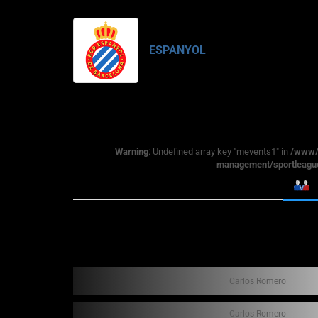
ESPANYOL
Warning
: Undefined array key "mevents1" in
/www/w
management/sportleague
Carlos Romero
Carlos Romero