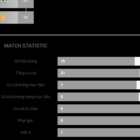
85'
90'
MATCH STATISTIC
Sở hữu bóng
76
Tổng cú sút
21
Cú sút trúng mục tiêu
7
Cú sút không trúng mục tiêu
8
Cú sút bị chặn
6
Phạt góc
8
Việt vị
1