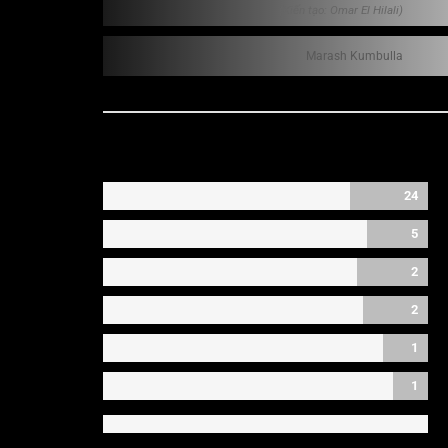
(Kiến tạo: Omar El Hilali)
Marash Kumbulla
24
5
2
2
1
1