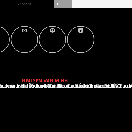
Vi phạm
3
NGUYEN VAN MINH
i Việt Nam, với hơn 10 năm hoạt động trong ngành. Ông có kiến thức sâu rộng và kinh nghiệm đáng kể trong việc phân tích và báo cáo về các sự kiện thể thao hàng đầu. Sự hiểu biết sâu sắc của ông về ngành này đã giúp ông xây dựng uy tín và danh tiếng trong cộng đồng báo chí thể thao.