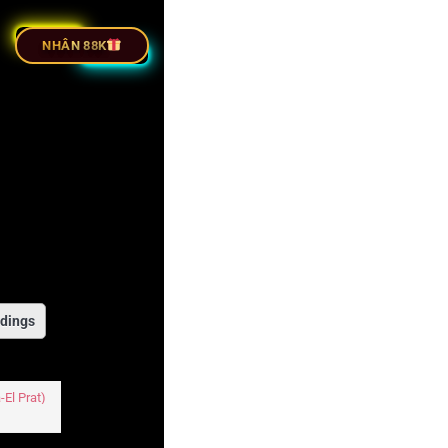
BÓNG ĐÁ
NHÂN 88K
dings
El Prat)