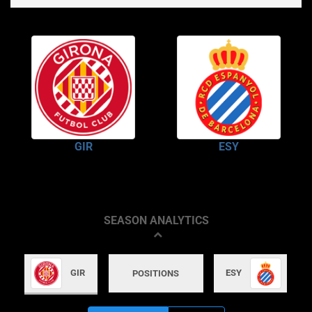
GIR
ESY
SEASON ANALYTICS
GIR
ESY
POSITIONS