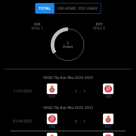
TOTAL
GIR HOME / ESY AWAY
GIR
ESY
Wins 1
Wins 0
2
Draws
VĐQG Tây Ban Nha 2024-2025
11-03-2025
1 - 1
ESY
GIR
VĐQG Tây Ban Nha 2022-2023
01-04-2023
2 - 1
GIR
ESY