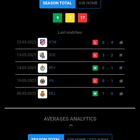
SEASON TOTAL
GIR HOME
9
7
17
Last matches
25-05-2025
ATM
0 - 4
L
19-05-2025
SOC
3 - 2
L
14-05-2025
REV
0 - 1
W
10-05-2025
VIL
0 - 1
L
06-05-2025
MLL
1 - 0
W
AVERAGES ANALYTICS
SEASON TOTAL
GIR HOME / ESY AWAY