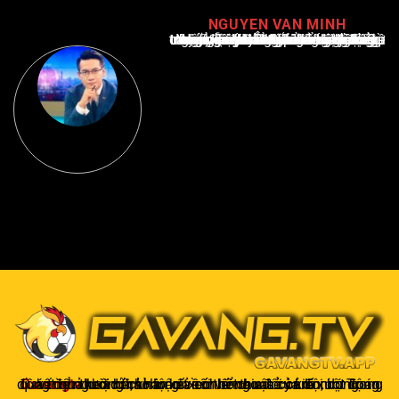
NGUYEN VAN MINH
Nguyễn Văn Minh là một trong những chuyên gia hàng đầu về báo cáo tin tức thể thao tại Việt Nam, với hơn 10 năm hoạt động trong ngành. Ông có kiến thức sâu rộng và kinh nghiệm đáng kể trong việc phân tích và báo cáo về các sự kiện thể thao hàng đầu. Sự hiểu biết sâu sắc của ông về ngành này đã giúp ông xây dựng uy tín và danh tiếng trong cộng đồng báo chí thể thao.
Gavangtv
không chỉ là nơi xem bóng mà còn là một cộng đồng để người hâm mộ kết nối và trao đổi cảm xúc. Trong quá trình theo dõi, khán giả có thể chia sẻ ý kiến, dự đoán kết quả hoặc thảo luận về chiến thuật của đội bóng.