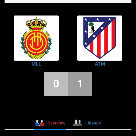
MLL
ATM
0
1
Overview
Lineups