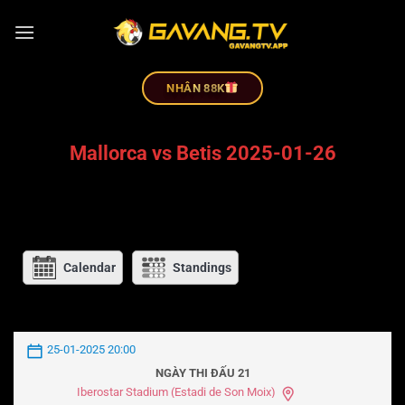
NHÂN 88K
Mallorca vs Betis 2025-01-26
Calendar
Standings
25-01-2025 20:00
NGÀY THI ĐẤU 21
Iberostar Stadium (Estadi de Son Moix)