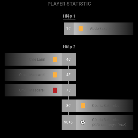
PLAYER STATISTIC
Hiệp 1
16'
Abde Ezzalzouli
Hiệp 2
Cyle Larin
46'
Omar Mascarell
48'
Omar Mascarell
73'
80'
Cédric Bakambu
Cédric Bakambu
90+6'
(Kiến tạo: Ángel Ortiz)