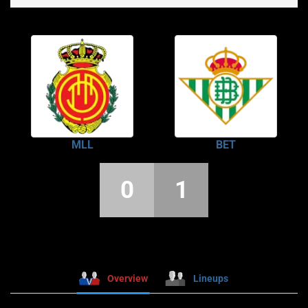
MLL
BET
0
1
Overview
Lineups