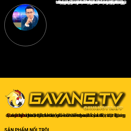
Nguyễn Văn Minh là một trong những chuyên gia hàng đầu về báo cáo tin tức thể thao tại Việt Nam, với hơn 10 năm hoạt động trong ngành. Ông có kiến thức sâu rộng và kinh nghiệm đáng kể trong việc phân tích và báo cáo về các sự kiện thể thao hàng đầu. Sự hiểu biết sâu sắc của ông về ngành này đã giúp ông xây dựng uy tín và danh tiếng trong cộng đồng báo chí thể thao.
Gavangtv
không chỉ là nơi xem bóng mà còn là một cộng đồng để người hâm mộ kết nối và trao đổi cảm xúc. Trong quá trình theo dõi, khán giả có thể chia sẻ ý kiến, dự đoán kết quả hoặc thảo luận về chiến thuật của đội bóng.
SẢN PHẨM NỔI TRỘI