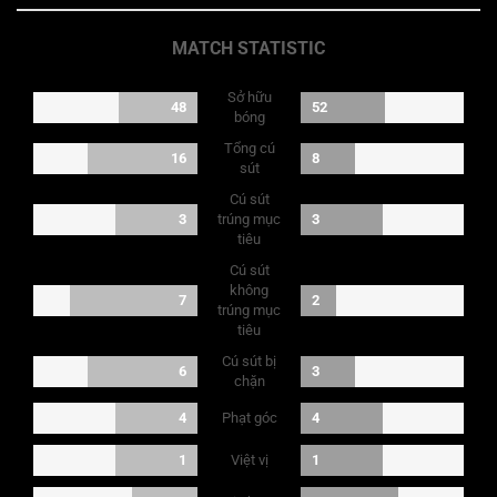
MATCH STATISTIC
Sở hữu
48
52
bóng
Tổng cú
16
8
sút
Cú sút
3
trúng mục
3
tiêu
Cú sút
không
7
2
trúng mục
tiêu
Cú sút bị
6
3
chặn
Phạt góc
4
4
Việt vị
1
1