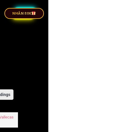
 TIẾP BÓNG ĐÁ
NHÂN 88K
dings
Vallecas