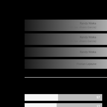
Randy Nteka
(Kiến tạo: Álvaro García)
Randy Nteka
(Kiến tạo: Álvaro García)
Randy Nteka
Florian Lejeune
57
17