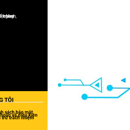
G TÔI
nh sách bảo mật
khoản và điều kiện
 trừ trách nhiệm