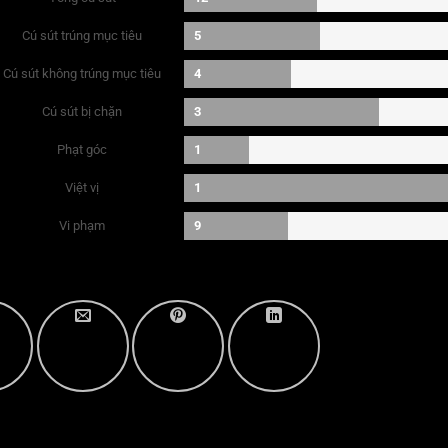
Cú sút trúng mục tiêu
5
Cú sút không trúng mục tiêu
4
Cú sút bị chặn
3
Phạt góc
1
Việt vị
1
Vi phạm
9