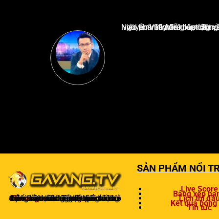
Nguyễn Văn Minh là một trong những chuyên gia hàng đầu về báo cáo tin tức thể thao tạ
SẢN PHẨM NỔI TR
Live Score
Bảng xếp hạ
Gavangtv
không chỉ là nơi xem bóng mà còn là một cộng đồng để người hâm mộ kết nối và trao đổi cảm xúc. Trong quá trình theo dõi, khán giả có thể chia sẻ ý kiến, dự đoán kết quả hoặc thảo luận về chiến thuật của đội bóng.
Lịch thi đấ
Kết quả bóng
Tin tức