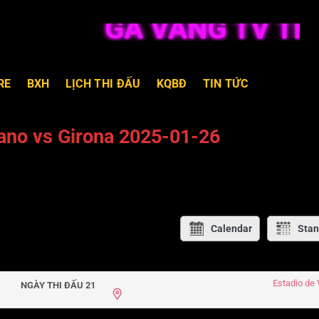
GÀ VÀNG TV TRỰC
RE
BXH
LỊCH THI ĐẤU
KQBĐ
TIN TỨC
ano vs Girona 2025-01-26
Calendar
Stan
Estadio de 
NGÀY THI ĐẤU 21