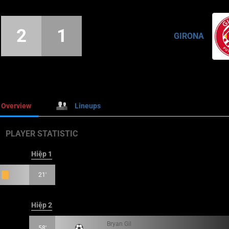
2
1
GIRONA
Overview
Lineups
PLAYER STATISTIC
Hiệp 1
21'
Hiệp 2
Bryan Gil
58'