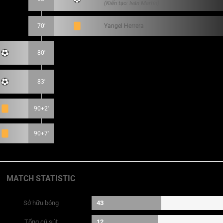
(Kiến tạo: Iván Martín)
70'
Yangel Herrera
80'
83'
90+2'
90+7'
MATCH STATISTIC
Sở hữu bóng
43
Tổng cú sút
12