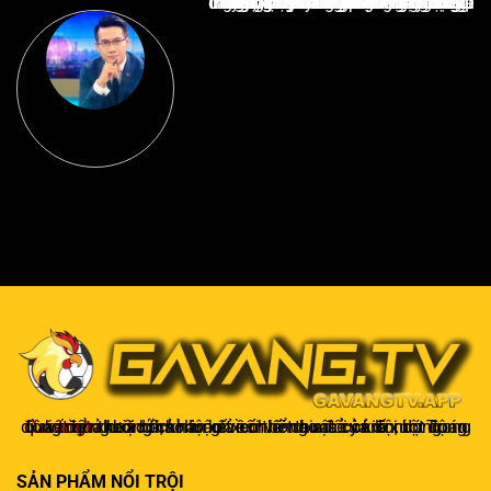
Nguyễn Văn Minh là một trong những chuyên gia hàng đầu về báo cáo tin tức thể thao tại Việt Nam, với hơn 10 năm hoạt động trong ngành. Ông có kiến thức sâu rộng và kinh nghiệm đáng kể trong việc phân tích và báo cáo về các sự kiện thể thao hàng đầu. Sự hiểu biết sâu sắc của ông về ngành này đã giúp ông xây dựng uy tín và danh tiếng trong cộng đồng báo chí thể thao.
Gavangtv
không chỉ là nơi xem bóng mà còn là một cộng đồng để người hâm mộ kết nối và trao đổi cảm xúc. Trong quá trình theo dõi, khán giả có thể chia sẻ ý kiến, dự đoán kết quả hoặc thảo luận về chiến thuật của đội bóng.
SẢN PHẨM NỔI TRỘI