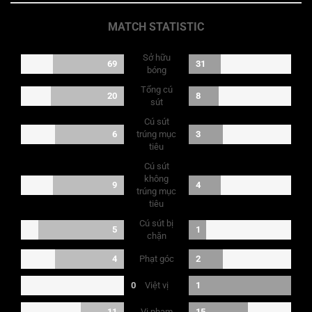
MATCH STATISTIC
Sở hữu
69
31
bóng
Tổng cú
20
8
sút
Cú sút
6
trúng mục
3
tiêu
Cú sút
không
9
4
trúng mục
tiêu
Cú sút bị
5
1
chặn
Phạt góc
4
2
Việt vị
0
1
Vi phạm
11
15