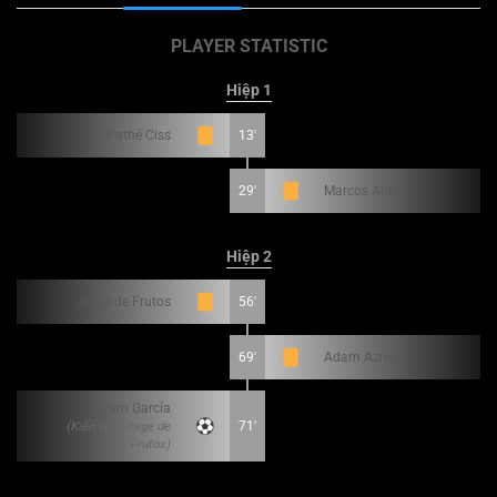
PLAYER STATISTIC
Hiệp 1
Pathé Ciss
13'
29'
Marcos André
Hiệp 2
Jorge de Frutos
56'
69'
Adam Aznou
Álvaro García
(Kiến tạo: Jorge de
71'
Frutos)