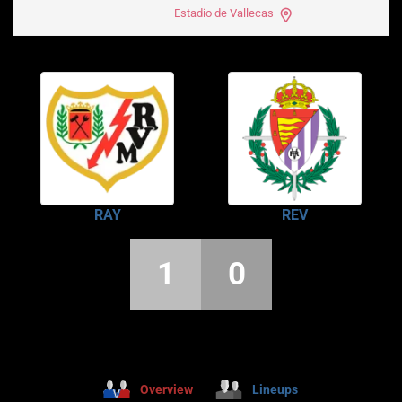
Estadio de Vallecas
RAY
REV
1
0
Overview
Lineups