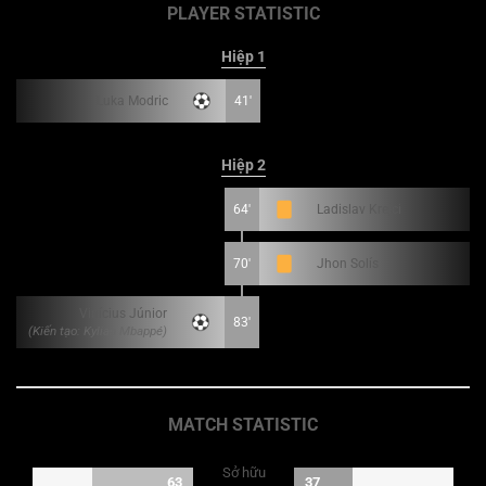
PLAYER STATISTIC
Hiệp 1
Luka Modric
41'
Hiệp 2
64'
Ladislav Krejci
70'
Jhon Solís
Vinícius Júnior
83'
(Kiến tạo: Kylian Mbappé)
MATCH STATISTIC
Sở hữu
63
37