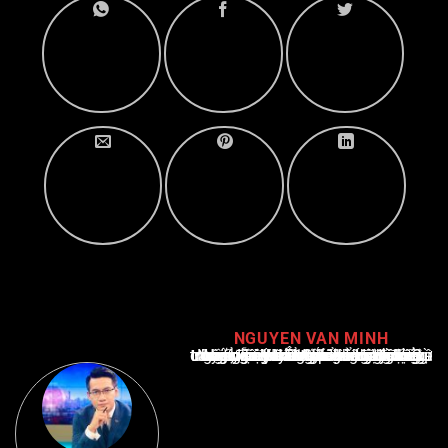
NGUYEN VAN MINH
Nguyễn Văn Minh là một trong những chuyên gia hàng đầu về báo cáo tin tức thể thao tại Việt Nam, với hơn 10 năm hoạt động trong ngành. Ông có kiến thức sâu rộng và kinh nghiệm đáng kể trong việc phân tích và báo cáo về các sự kiện thể thao hàng đầu. Sự hiểu biết sâu sắc của ông về ngành này đã giúp ông xây dựng uy tín và danh tiếng trong cộng đồng báo chí thể thao.