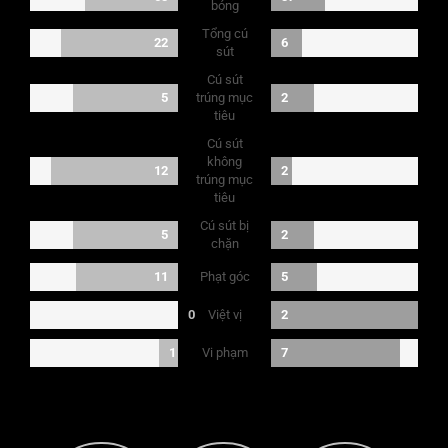
bóng
Tổng cú
22
6
sút
Cú sút
5
trúng mục
2
tiêu
Cú sút
không
12
2
trúng mục
tiêu
Cú sút bị
5
2
chặn
Phạt góc
11
5
Việt vị
0
2
Vi phạm
1
7