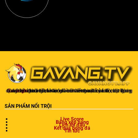
Gavangtv
không chỉ là nơi xem bóng mà còn là một cộng đồng để người hâm mộ kết nối và trao đổi cảm xúc. Trong quá trình theo dõi, khán giả có thể chia sẻ ý kiến, dự đoán kết quả hoặc thảo luận về chiến thuật của đội bóng.
SẢN PHẨM NỔI TRỘI
Live Score
Bảng xếp hạng
Lịch thi đấu
Kết quả bóng đá
Tin tức