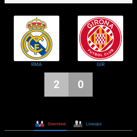
RMA
GIR
2
0
Overview
Lineups