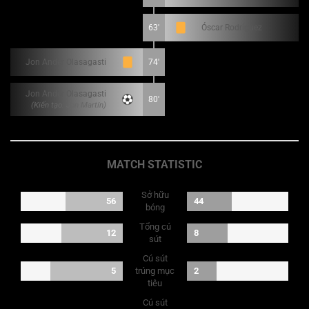
63'
Óscar Rodríguez
Jon Ander Olasagasti
74'
Jon Ander Olasagasti
80'
(Kiến tạo: Jon Martín)
MATCH STATISTIC
Sở hữu
56
44
bóng
Tổng cú
12
8
sút
Cú sút
5
trúng mục
2
tiêu
Cú sút