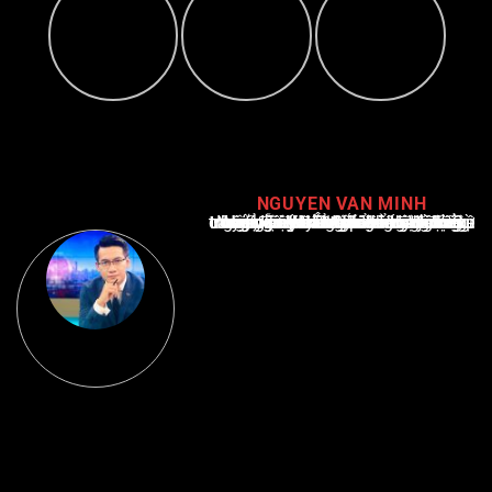
NGUYEN VAN MINH
Nguyễn Văn Minh là một trong những chuyên gia hàng đầu về báo cáo tin tức thể thao tại Việt Nam, với hơn 10 năm hoạt động trong ngành. Ông có kiến thức sâu rộng và kinh nghiệm đáng kể trong việc phân tích và báo cáo về các sự kiện thể thao hàng đầu. Sự hiểu biết sâu sắc của ông về ngành này đã giúp ông xây dựng uy tín và danh tiếng trong cộng đồng báo chí thể thao.