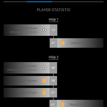
PLAYER STATISTIC
Hiệp 1
Arsen Zakharyan
12'
(Kiến tạo: Pablo Marín)
41'
Valentin Rosier
Hiệp 2
Takefusa Kubo
48'
(Kiến tạo: Jon Aramburu)
Nayef Aguerd
58'
Takefusa Kubo
61'
61'
Renato Tapia