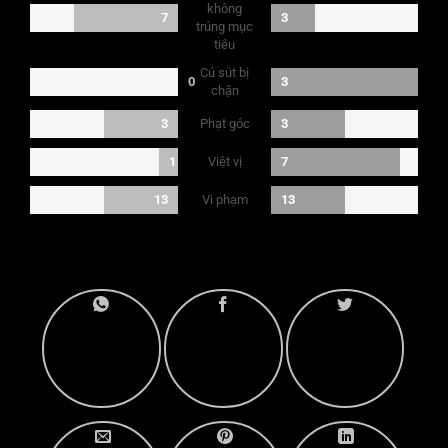
không
7
3
trúng mục
tiêu
Cú sút bị
0
3
chặn
Phạt góc
3
3
Việt vị
1
7
Vi phạm
13
13