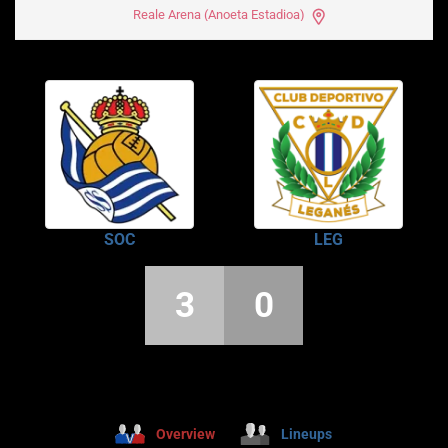
Reale Arena (Anoeta Estadioa)
SOC
LEG
3
0
Overview
Lineups