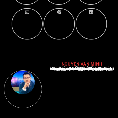
NGUYEN VAN MINH
Nguyễn Văn Minh là một trong những chuyên gia hàng đầu về báo cáo tin tức thể thao tại Việt Nam, với hơn 10 năm hoạt động trong ngành. Ông có kiến thức sâu rộng và kinh nghiệm đáng kể trong việc phân tích và báo cáo về các sự kiện thể thao hàng đầu. Sự hiểu biết sâu sắc của ông về ngành này đã giúp ông xây dựng uy tín và danh tiếng trong cộng đồng báo chí thể thao.