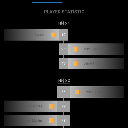
PLAYER STATISTIC
Hiệp 1
Anuar
19'
26'
Mikel Jauregizar
43'
Beñat Prados
Hiệp 2
66'
Mikel Vesga
David Torres
72'
Mario Martín
78'