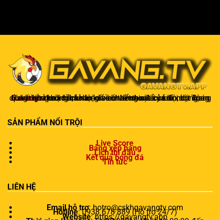
Gavangtv
không chỉ là nơi xem bóng mà còn là một cộng đồng để người hâm mộ kết nối và trao đổi cảm xúc. Trong quá trình theo dõi, khán giả có thể chia sẻ ý kiến, dự đoán kết quả hoặc thảo luận về chiến thuật của đội bóng.
SẢN PHẨM NỔI TRỘI
Live Score
Bảng xếp hạng
Lịch thi đấu
Kết quả bóng đá
Tin tức
LIÊN HỆ
Email hỗ trợ
:
hotro@cskhgavangtv.com
Hotline
: 0938 678 889 (Hỗ trợ 24/7)
Website
: https://gavangtv.app