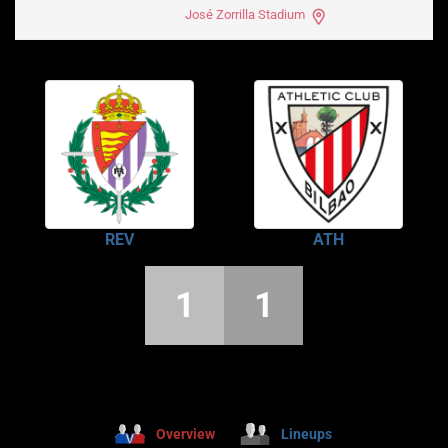
José Zorrilla Stadium
REV
ATH
1
1
Overview
Lineups