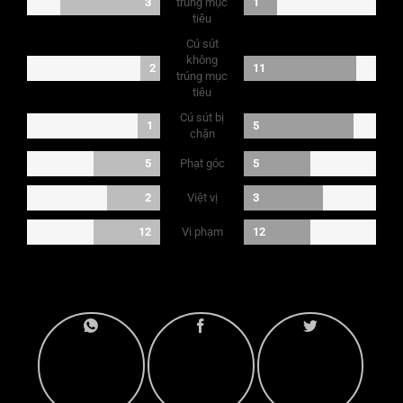
3
trúng mục
1
tiêu
Cú sút
không
2
11
trúng mục
tiêu
Cú sút bị
1
5
chặn
Phạt góc
5
5
Việt vị
2
3
Vi phạm
12
12