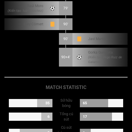
Raúl Moro
79'
(Kiến tạo: Iván Sánchez)
Eray Cömert
90'
90'
Javi Martón
Gorka Guruzeta
90+4'
(Kiến tạo: Iñigo Ruiz de
Galarreta)
MATCH STATISTIC
Sở hữu
35
65
bóng
Tổng cú
6
17
sút
Cú sút