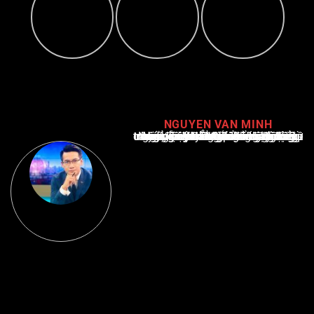
NGUYEN VAN MINH
Nguyễn Văn Minh là một trong những chuyên gia hàng đầu về báo cáo tin tức thể thao tại Việt Nam, với hơn 10 năm hoạt động trong ngành. Ông có kiến thức sâu rộng và kinh nghiệm đáng kể trong việc phân tích và báo cáo về các sự kiện thể thao hàng đầu. Sự hiểu biết sâu sắc của ông về ngành này đã giúp ông xây dựng uy tín và danh tiếng trong cộng đồng báo chí thể thao.