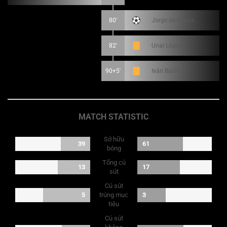
80'
Jorge de Frutos
82'
Unai López
90+5'
Iván Balliu
MATCH STATISTIC
Sở hữu
39
61
bóng
Tổng cú
13
17
sút
Cú sút
5
trúng mục
3
tiêu
Cú sút