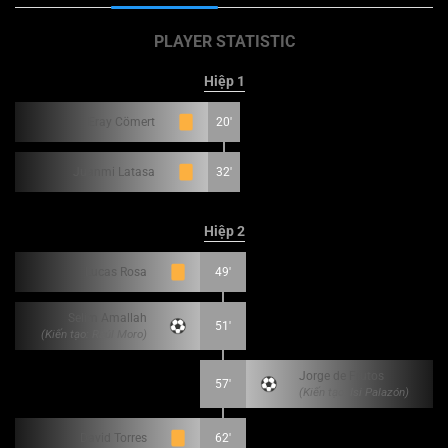
PLAYER STATISTIC
Hiệp 1
Eray Cömert
20'
Juanmi Latasa
32'
Hiệp 2
Lucas Rosa
49'
Selim Amallah
51'
(Kiến tạo: Raúl Moro)
Jorge de Frutos
57'
(Kiến tạo: Isi Palazón)
David Torres
62'