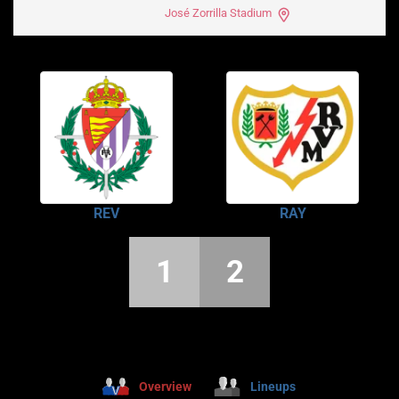
José Zorrilla Stadium
REV
RAY
1
2
Overview
Lineups