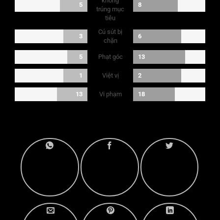
không
5
8
trúng mục
tiêu
Cú sút bị
3
6
chặn
Phạt góc
5
13
Việt vị
1
2
Vi phạm
13
18