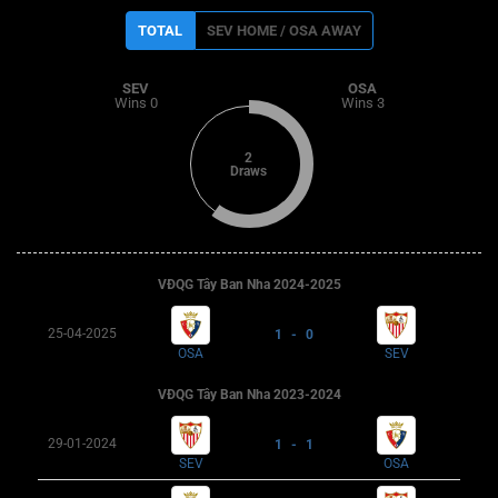
TOTAL
SEV HOME / OSA AWAY
SEV
OSA
Wins 0
Wins 3
2
Draws
VĐQG Tây Ban Nha 2024-2025
25-04-2025
1 - 0
OSA
SEV
VĐQG Tây Ban Nha 2023-2024
29-01-2024
1 - 1
SEV
OSA