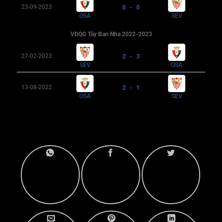
23-09-2023
0 - 0
OSA
SEV
VĐQG Tây Ban Nha 2022-2023
27-02-2023
2 - 3
SEV
OSA
13-08-2022
2 - 1
OSA
SEV