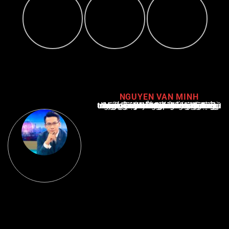
NGUYEN VAN MINH
Nguyễn Văn Minh là một trong những chuyên gia hàng đầu về báo cáo tin tức thể thao tại Việt Nam, với hơn 10 năm hoạt động trong ngành. Ông có kiến thức sâu rộng và kinh nghiệm đáng kể trong việc phân tích và báo cáo về các sự kiện thể thao hàng đầu. Sự hiểu biết sâu sắc của ông về ngành này đã giúp ông xây dựng uy tín và danh tiếng trong cộng đồng báo chí thể thao.