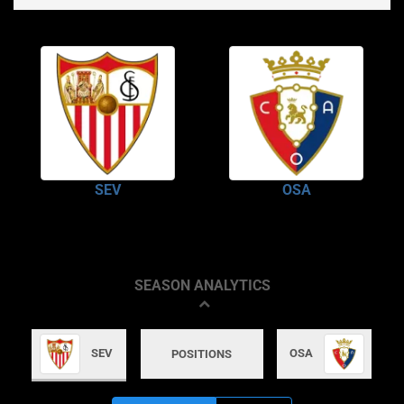
SEV
OSA
SEASON ANALYTICS
SEV
OSA
POSITIONS