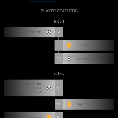
PLAYER STATISTIC
Hiệp 1
Diego López
7'
8'
Florian Grillitsch
40'
Juanmi Latasa
Hiệp 2
Umar Sadiq
(Kiến tạo: Enzo
58'
Barrenechea)
66'
Juanmi Latasa
José Gayá
84'