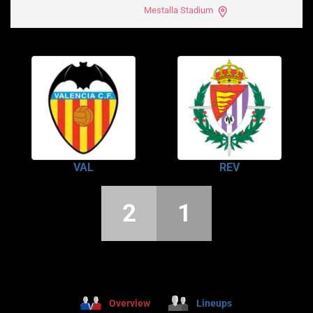
Mestalla Stadium
VAL
REV
2
1
Overview
Lineups