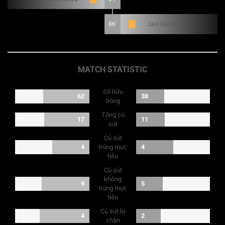
86'
Javi Sánchez
MATCH STATISTIC
Sở hữu
62
38
bóng
Tổng cú
17
11
sút
Cú sút
4
trúng mục
4
tiêu
Cú sút
không
9
5
trúng mục
tiêu
Cú sút bị
4
2
chặn