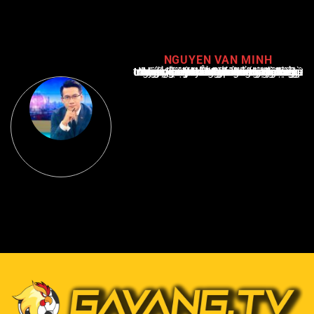
NGUYEN VAN MINH
Nguyễn Văn Minh là một trong những chuyên gia hàng đầu về báo cáo tin tức thể thao tại Việt Nam, với hơn 10 năm hoạt động trong ngành. Ông có kiến thức sâu rộng và kinh nghiệm đáng kể trong việc phân tích và báo cáo về các sự kiện thể thao hàng đầu. Sự hiểu biết sâu sắc của ông về ngành này đã giúp ông xây dựng uy tín và danh tiếng trong cộng đồng báo chí thể thao.