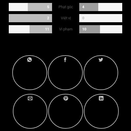
Phạt góc
5
4
Việt vị
2
0
Vi phạm
11
10