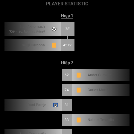
PLAYER STATISTIC
Hiệp 1
Ilias Akhomach
38'
(Kiến tạo: Nicolas Pépé)
Sergi Cardona
45+2'
Hiệp 2
62'
Ander Guevara
74'
Carlos Martín
Dani Parejo
81'
83'
Nahuel Tenaglia
Santi Comesaña