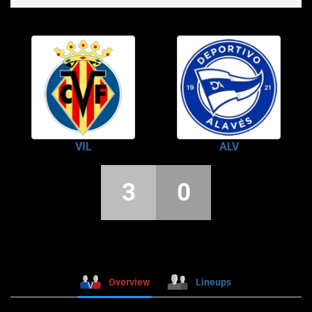
VIL
ALV
3
0
Overview
Lineups