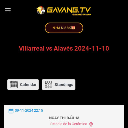
NHÂN 88K
Villarreal vs Alavés 2024-11-10
Calendar
Standings
09-11-2024 22:15
NGÀY THI ĐẤU 13
Estadio de la Cerámica