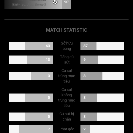
90'
(Kiến tạo: Juan Bernat)
MATCH STATISTIC
Sở hữu
63
37
bóng
Tổng cú
13
9
sút
Cú sút
3
trúng mục
3
tiêu
Cú sút
không
5
3
trúng mục
tiêu
Cú sút bị
5
3
chặn
Phạt góc
7
2