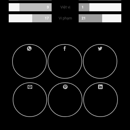
Việt vị
3
1
Vi phạm
17
21