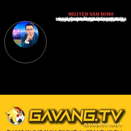
NGUYEN VAN MINH
Nguyễn Văn Minh là một trong những chuyên gia hàng đầu về báo cáo tin tức thể thao tại Việt Nam, với hơn 10 năm hoạt động trong ngành. Ông có kiến thức sâu rộng và kinh nghiệm đáng kể trong việc phân tích và báo cáo về các sự kiện thể thao hàng đầu. Sự hiểu biết sâu sắc của ông về ngành này đã giúp ông xây dựng uy tín và danh tiếng trong cộng đồng báo chí thể thao.