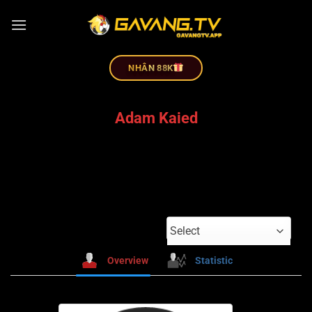
NHÂN 88K
Adam Kaied
Select
Overview
Statistic