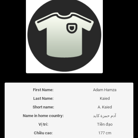
First Name:
Adam Hamza
Last Name:
Kaied
Short name:
A. Kaied
Name in home country:
آدم حمزة كايد
Vị trí:
Tiền đạo
Chiều cao:
177 cm