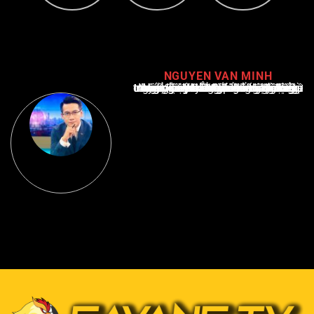
NGUYEN VAN MINH
Nguyễn Văn Minh là một trong những chuyên gia hàng đầu về báo cáo tin tức thể thao tại Việt Nam, với hơn 10 năm hoạt động trong ngành. Ông có kiến thức sâu rộng và kinh nghiệm đáng kể trong việc phân tích và báo cáo về các sự kiện thể thao hàng đầu. Sự hiểu biết sâu sắc của ông về ngành này đã giúp ông xây dựng uy tín và danh tiếng trong cộng đồng báo chí thể thao.