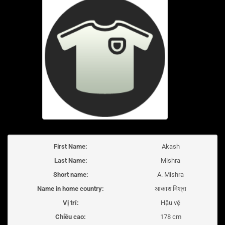
First Name:
Akash
Last Name:
Mishra
Short name:
A. Mishra
Name in home country:
आकाश मिश्रा
Vị trí:
Hậu vệ
Chiều cao:
178 cm