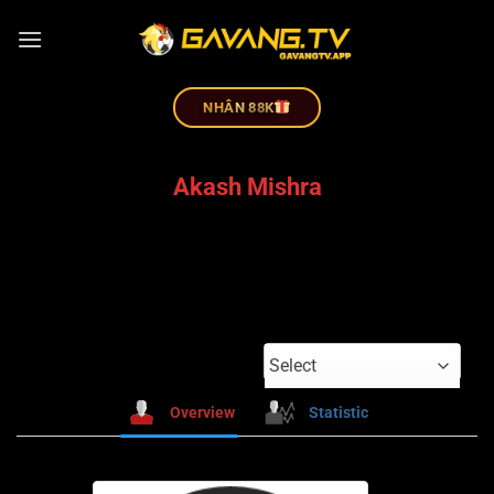
NHÂN 88K
Akash Mishra
Select
Overview
Statistic