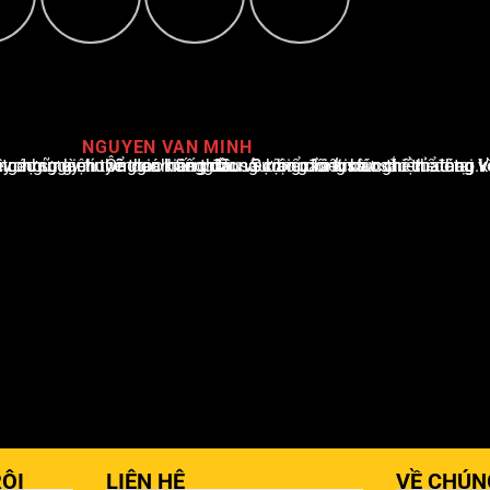
NGUYEN VAN MINH
i Việt Nam, với hơn 10 năm hoạt động trong ngành. Ông có kiến thức sâu rộng và kinh nghiệm đáng kể trong việc phân tích và báo cáo về các sự kiện thể thao hàng đầu. Sự hiểu biết sâu sắc của ông về ngành này đã giúp ông xây dựng uy tín và danh tiếng trong cộng đồng báo chí thể thao.
ỘI
LIÊN HỆ
VỀ CHÚN