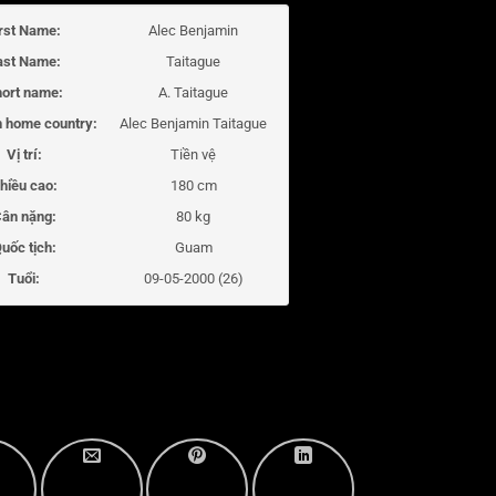
irst Name:
Alec Benjamin
ast Name:
Taitague
ort name:
A. Taitague
 home country:
Alec Benjamin Taitague
Vị trí:
Tiền vệ
hiều cao:
180 cm
ân nặng:
80 kg
uốc tịch:
Guam
Tuổi:
09-05-2000 (26)