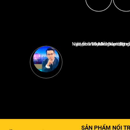
Nguyễn Văn Minh là một trong những chuyên gia hàng đầu về báo cáo tin tức thể thao tạ
SẢN PHẨM NỔI TR