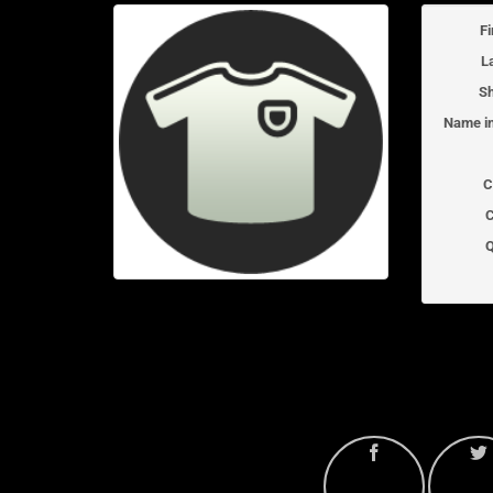
F
L
Sh
Name in
C
C
Q