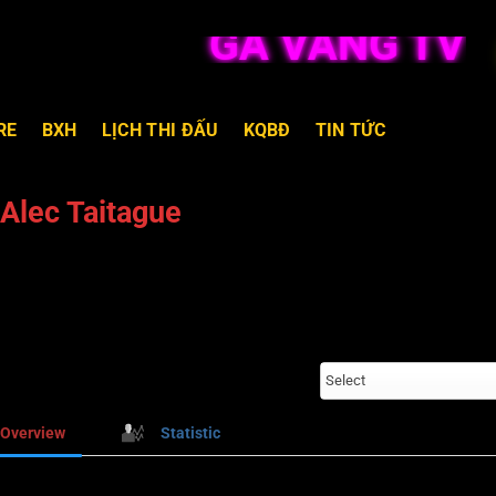
GÀ VÀNG TV TR
RE
BXH
LỊCH THI ĐẤU
KQBĐ
TIN TỨC
Alec Taitague
Select
Overview
Statistic