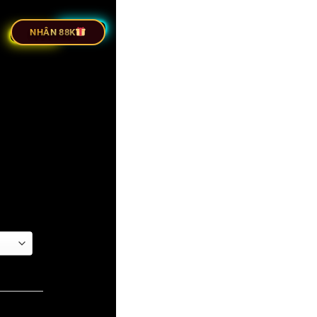
ỰC TIẾP BÓNG ĐÁ
NHÂN 88K