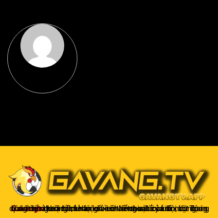
Gavangtv
không chỉ là nơi xem bóng mà còn là một cộng đồng để người hâm mộ kết nối và trao đổi cảm xúc. Trong quá trình theo dõi, khán giả có thể chia sẻ ý kiến, dự đoán kết quả hoặc thảo luận về chiến thuật của đội bóng.