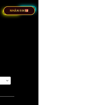
ỰC TIẾP BÓNG ĐÁ
NHÂN 88K