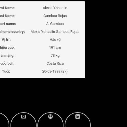
irst Name:
Alexis Yohaslin
ast Name:
Gamboa Rojas
ort name:
A. Gamboa
 home country:
Alexis Yohaslin Gamboa Rojas
Vị trí:
Hậu vệ
hiều cao:
191 cm
ân nặng:
78 kg
uốc tịch:
Costa Rica
Tuổi:
20-03-1999 (27)