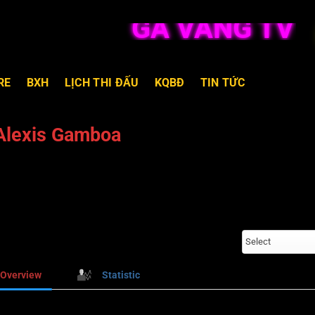
GÀ VÀNG TV TR
RE
BXH
LỊCH THI ĐẤU
KQBĐ
TIN TỨC
Alexis Gamboa
Select
Overview
Statistic