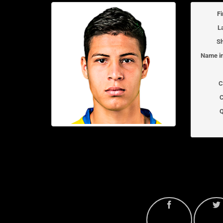
F
L
Sh
Name in
C
C
Q