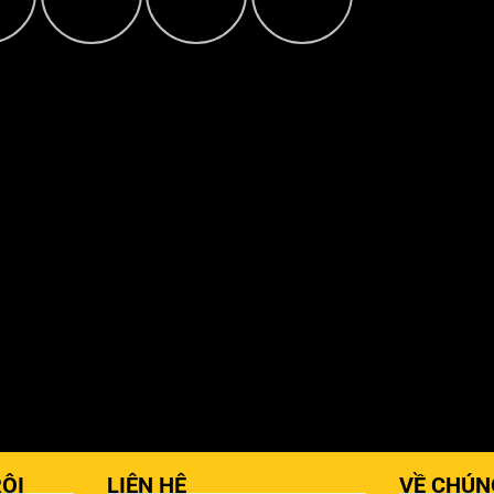
ỘI
LIÊN HỆ
VỀ CHÚN