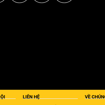
ỘI
LIÊN HỆ
VỀ CHÚN