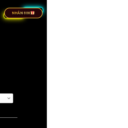
ỰC TIẾP BÓNG ĐÁ
NHÂN 88K