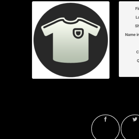
F
L
Sh
Name in
C
Q