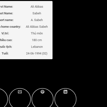
irst Name:
Ali Abbas
ast Name:
Sabeh
ort name:
A. Sabeh
 home country:
Ali Abbas Sabeh
Vị trí:
Thủ môn
hiều cao:
180 cm
uốc tịch:
Lebanon
Tuổi:
24-06-1994 (32)