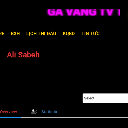
GÀ VÀNG TV TR
RE
BXH
LỊCH THI ĐẤU
KQBĐ
TIN TỨC
Ali Sabeh
Select
Overview
Statistic