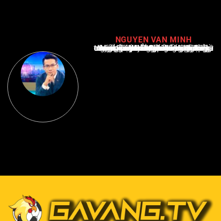
NGUYEN VAN MINH
Nguyễn Văn Minh là một trong những chuyên gia hàng đầu về báo cáo tin tức thể thao tại Việt Nam, với hơn 10 năm hoạt động trong ngành. Ông có kiến thức sâu rộng và kinh nghiệm đáng kể trong việc phân tích và báo cáo về các sự kiện thể thao hàng đầu. Sự hiểu biết sâu sắc của ông về ngành này đã giúp ông xây dựng uy tín và danh tiếng trong cộng đồng báo chí thể thao.