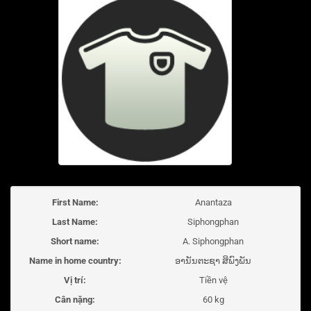
First Name:
Anantaza
Last Name:
Siphongphan
Short name:
A. Siphongphan
Name in home country:
ອານັນຕະຊາ ສິພົງພັນ
Vị trí:
Tiền vệ
Cân nặng:
60 kg