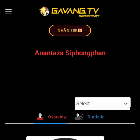
NHÂN 88K
Anantaza Siphongphan
Select
Overview
Statistic