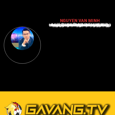
NGUYEN VAN MINH
Nguyễn Văn Minh là một trong những chuyên gia hàng đầu về báo cáo tin tức thể thao tại Việt Nam, với hơn 10 năm hoạt động trong ngành. Ông có kiến thức sâu rộng và kinh nghiệm đáng kể trong việc phân tích và báo cáo về các sự kiện thể thao hàng đầu. Sự hiểu biết sâu sắc của ông về ngành này đã giúp ông xây dựng uy tín và danh tiếng trong cộng đồng báo chí thể thao.