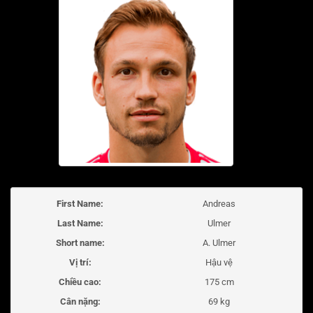
First Name:
Andreas
Last Name:
Ulmer
Short name:
A. Ulmer
Vị trí:
Hậu vệ
Chiều cao:
175 cm
Cân nặng:
69 kg