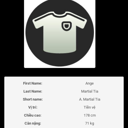
First Name:
Ange
Last Name:
Martial Tia
Short name:
A. Martial Tia
Vị trí:
Tiền vệ
Chiều cao:
178 cm
Cân nặng:
71 kg