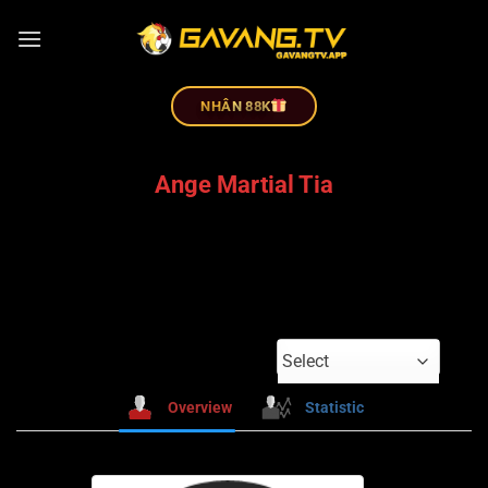
NHÂN 88K
Ange Martial Tia
Select
Overview
Statistic