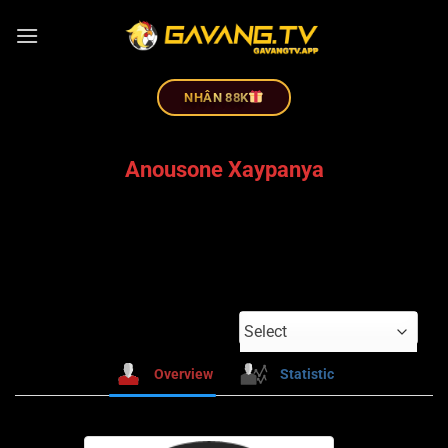
NHÂN 88K
Anousone Xaypanya
Select
Overview
Statistic