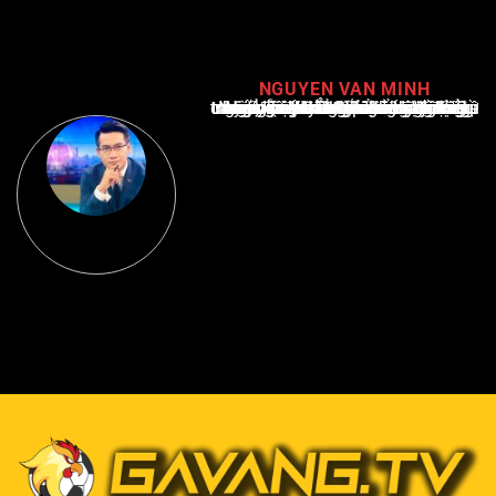
NGUYEN VAN MINH
Nguyễn Văn Minh là một trong những chuyên gia hàng đầu về báo cáo tin tức thể thao tại Việt Nam, với hơn 10 năm hoạt động trong ngành. Ông có kiến thức sâu rộng và kinh nghiệm đáng kể trong việc phân tích và báo cáo về các sự kiện thể thao hàng đầu. Sự hiểu biết sâu sắc của ông về ngành này đã giúp ông xây dựng uy tín và danh tiếng trong cộng đồng báo chí thể thao.