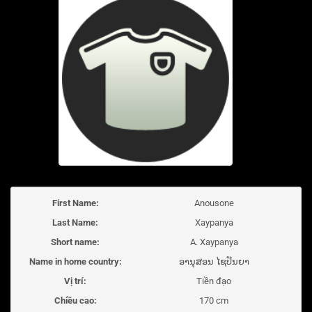
First Name:
Anousone
Last Name:
Xaypanya
Short name:
A. Xaypanya
Name in home country:
ອານຸສອນ ໄຊປັນຍາ
Vị trí:
Tiền đạo
Chiều cao:
170 cm