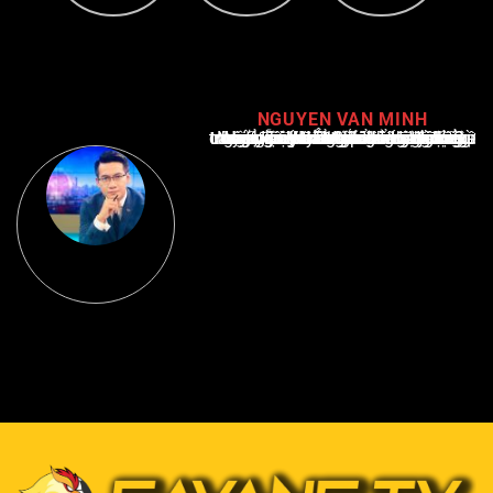
NGUYEN VAN MINH
Nguyễn Văn Minh là một trong những chuyên gia hàng đầu về báo cáo tin tức thể thao tại Việt Nam, với hơn 10 năm hoạt động trong ngành. Ông có kiến thức sâu rộng và kinh nghiệm đáng kể trong việc phân tích và báo cáo về các sự kiện thể thao hàng đầu. Sự hiểu biết sâu sắc của ông về ngành này đã giúp ông xây dựng uy tín và danh tiếng trong cộng đồng báo chí thể thao.