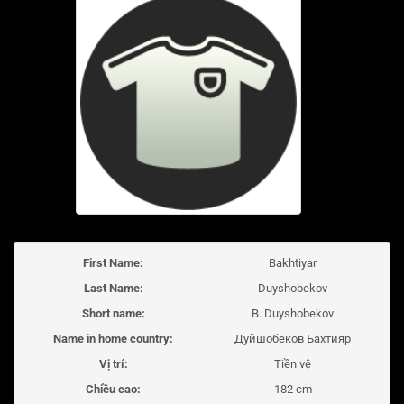
First Name:
Bakhtiyar
Last Name:
Duyshobekov
Short name:
B. Duyshobekov
Name in home country:
Дуйшобеков Бахтияр
Vị trí:
Tiền vệ
Chiều cao:
182 cm