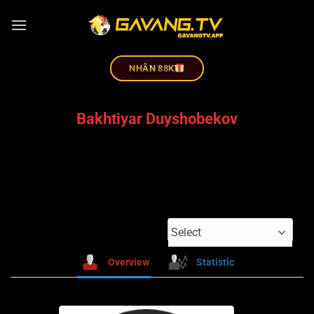
NHÂN 88K
Bakhtiyar Duyshobekov
Select
Overview
Statistic