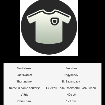
First Name:
Bekzhan
Last Name:
Sagynbaev
Short name:
B. Sagynbaev
Name in home country:
Бекжан Талантбекович Сагынбаев
Vị trí:
Hậu vệ
Chiều cao:
179 cm