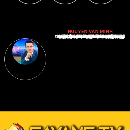
NGUYEN VAN MINH
Nguyễn Văn Minh là một trong những chuyên gia hàng đầu về báo cáo tin tức thể thao tại Việt Nam, với hơn 10 năm hoạt động trong ngành. Ông có kiến thức sâu rộng và kinh nghiệm đáng kể trong việc phân tích và báo cáo về các sự kiện thể thao hàng đầu. Sự hiểu biết sâu sắc của ông về ngành này đã giúp ông xây dựng uy tín và danh tiếng trong cộng đồng báo chí thể thao.