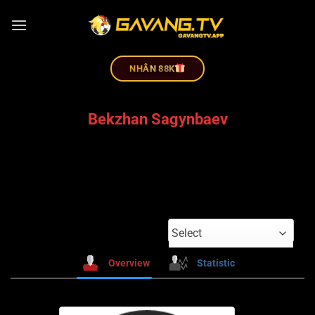
NHÂN 88K
Bekzhan Sagynbaev
Select
Overview
Statistic