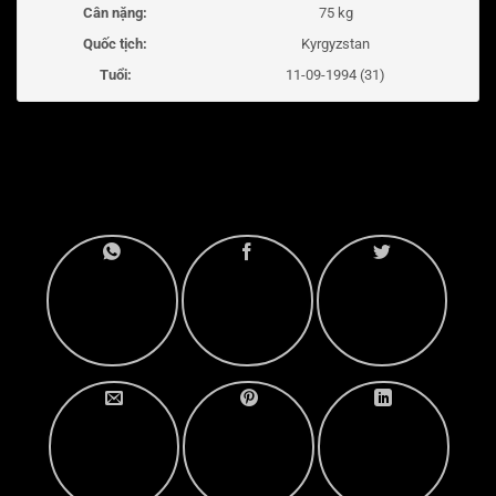
Cân nặng:
75 kg
Quốc tịch:
Kyrgyzstan
Tuổi:
11-09-1994 (31)