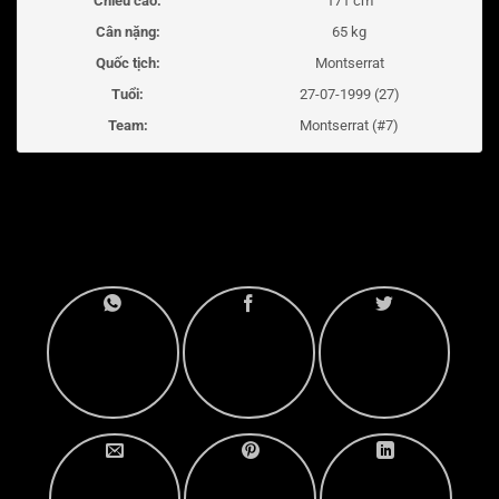
Chiều cao:
171 cm
Cân nặng:
65 kg
Quốc tịch:
Montserrat
Tuổi:
27-07-1999 (27)
Team:
Montserrat (#7)