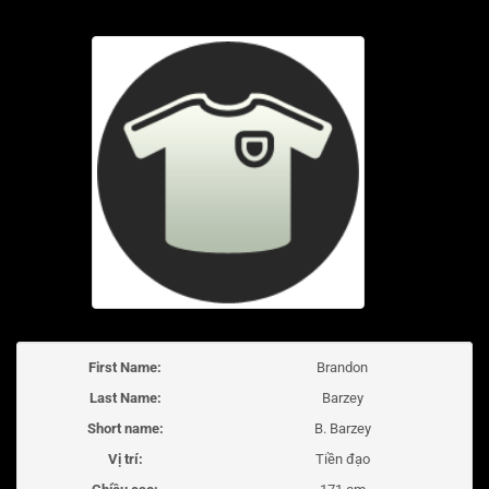
First Name:
Brandon
Last Name:
Barzey
Short name:
B. Barzey
Vị trí:
Tiền đạo