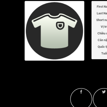
First N
Last N
Short n
Vị tr
Chiều 
Cân nặ
Quốc t
Tuổi