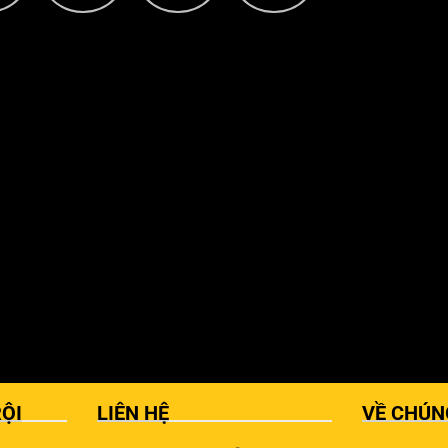
ỘI
LIÊN HỆ
VỀ CHÚN