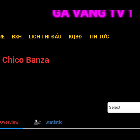
GÀ VÀNG TV TR
RE
BXH
LỊCH THI ĐẤU
KQBĐ
TIN TỨC
Chico Banza
Select
Overview
Statistic