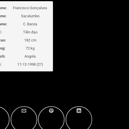
ame:
Francisco Gonçalves
ame:
Sacalumbo
ame:
C. Banza
í:
Tiền đạo
cao:
182 cm
ng:
72 kg
ịch:
Angola
:
17-12-1998 (27)