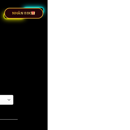
ỰC TIẾP BÓNG ĐÁ
NHÂN 88K