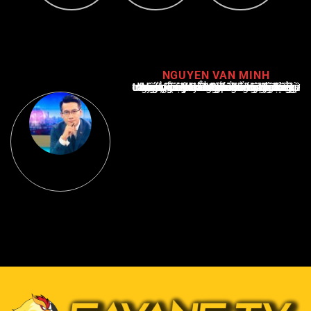
NGUYEN VAN MINH
Nguyễn Văn Minh là một trong những chuyên gia hàng đầu về báo cáo tin tức thể thao tại Việt Nam, với hơn 10 năm hoạt động trong ngành. Ông có kiến thức sâu rộng và kinh nghiệm đáng kể trong việc phân tích và báo cáo về các sự kiện thể thao hàng đầu. Sự hiểu biết sâu sắc của ông về ngành này đã giúp ông xây dựng uy tín và danh tiếng trong cộng đồng báo chí thể thao.