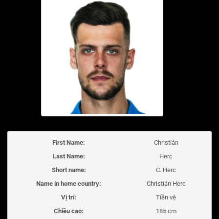
First Name:
Christián
Last Name:
Herc
Short name:
C. Herc
Name in home country:
Christián Herc
Vị trí:
Tiền vệ
Chiều cao:
185 cm