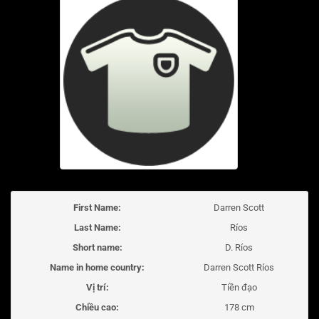
First Name:
Darren Scott
Last Name:
Ríos
Short name:
D. Ríos
Name in home country:
Darren Scott Ríos
Vị trí:
Tiền đạo
Chiều cao:
178 cm