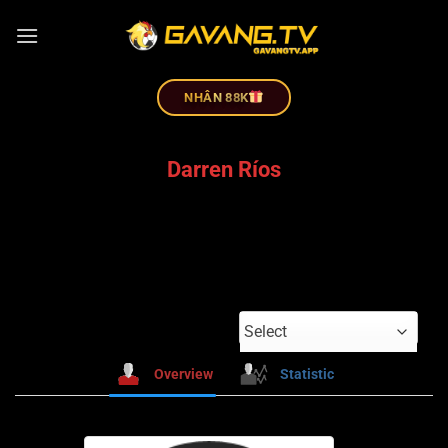
NHÂN 88K
Darren Ríos
Select
Overview
Statistic