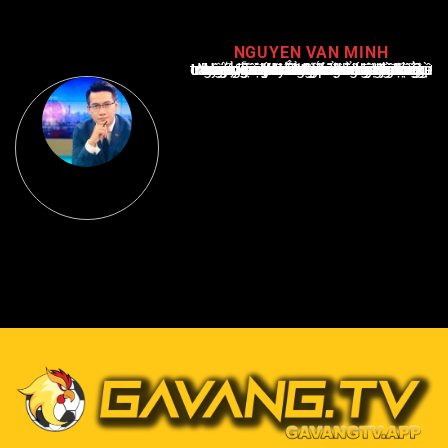
NGUYEN VAN MINH
Nguyễn Văn Minh là một trong những chuyên gia hàng đầu về báo cáo tin tức thể thao tại Việt Nam, với hơn 10 năm hoạt động trong ngành. Ông có kiến thức sâu rộng và kinh nghiệm đáng kể trong việc phân tích và báo cáo về các sự kiện thể thao hàng đầu. Sự hiểu biết sâu sắc của ông về ngành này đã giúp ông xây dựng uy tín và danh tiếng trong cộng đồng báo chí thể thao.