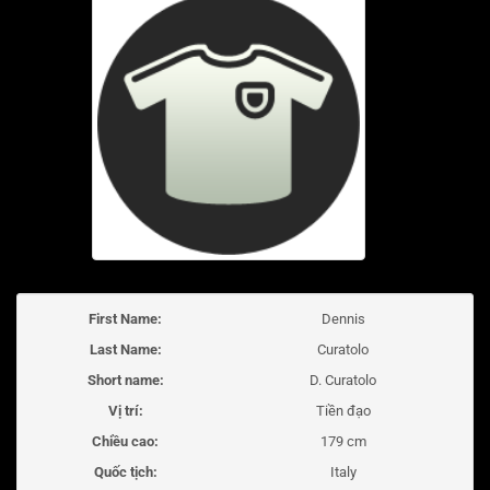
First Name:
Dennis
Last Name:
Curatolo
Short name:
D. Curatolo
Vị trí:
Tiền đạo
Chiều cao:
179 cm
Quốc tịch:
Italy