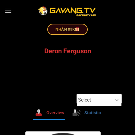
NHÂN 88K
Deron Ferguson
Select
Overview
Statistic