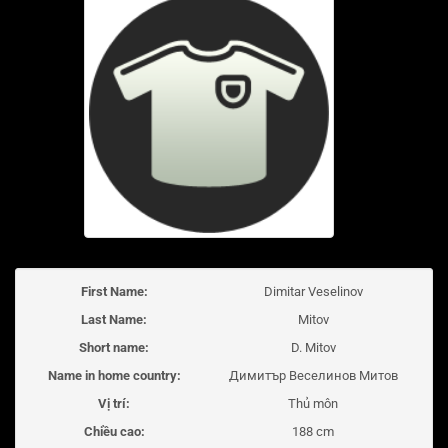
First Name:
Dimitar Veselinov
Last Name:
Mitov
Short name:
D. Mitov
Name in home country:
Димитър Веселинов Митов
Vị trí:
Thủ môn
Chiều cao:
188 cm