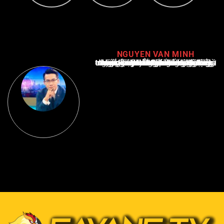
NGUYEN VAN MINH
Nguyễn Văn Minh là một trong những chuyên gia hàng đầu về báo cáo tin tức thể thao tại Việt Nam, với hơn 10 năm hoạt động trong ngành. Ông có kiến thức sâu rộng và kinh nghiệm đáng kể trong việc phân tích và báo cáo về các sự kiện thể thao hàng đầu. Sự hiểu biết sâu sắc của ông về ngành này đã giúp ông xây dựng uy tín và danh tiếng trong cộng đồng báo chí thể thao.