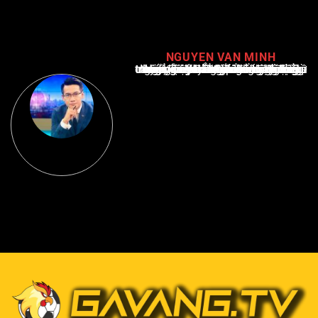
NGUYEN VAN MINH
Nguyễn Văn Minh là một trong những chuyên gia hàng đầu về báo cáo tin tức thể thao tại Việt Nam, với hơn 10 năm hoạt động trong ngành. Ông có kiến thức sâu rộng và kinh nghiệm đáng kể trong việc phân tích và báo cáo về các sự kiện thể thao hàng đầu. Sự hiểu biết sâu sắc của ông về ngành này đã giúp ông xây dựng uy tín và danh tiếng trong cộng đồng báo chí thể thao.