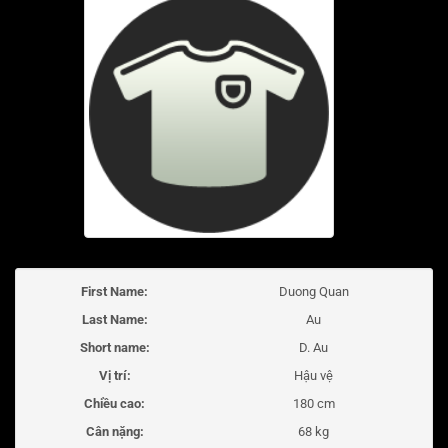
First Name:
Duong Quan
Last Name:
Au
Short name:
D. Au
Vị trí:
Hậu vệ
Chiều cao:
180 cm
Cân nặng:
68 kg