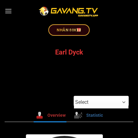
NHÂN 88K
Earl Dyck
Select
Overview
Statistic