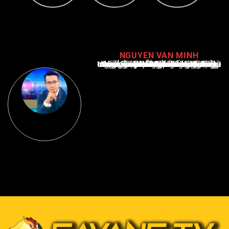
NGUYEN VAN MINH
Nguyễn Văn Minh là một trong những chuyên gia hàng đầu về báo cáo tin tức thể thao tại Việt Nam, với hơn 10 năm hoạt động trong ngành. Ông có kiến thức sâu rộng và kinh nghiệm đáng kể trong việc phân tích và báo cáo về các sự kiện thể thao hàng đầu. Sự hiểu biết sâu sắc của ông về ngành này đã giúp ông xây dựng uy tín và danh tiếng trong cộng đồng báo chí thể thao.