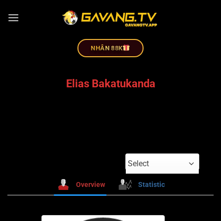
NHÂN 88K
Elias Bakatukanda
Select
Overview
Statistic