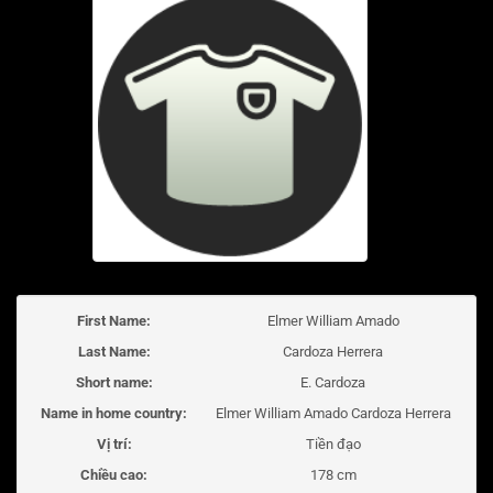
First Name:
Elmer William Amado
Last Name:
Cardoza Herrera
Short name:
E. Cardoza
Name in home country:
Elmer William Amado Cardoza Herrera
Vị trí:
Tiền đạo
Chiều cao:
178 cm