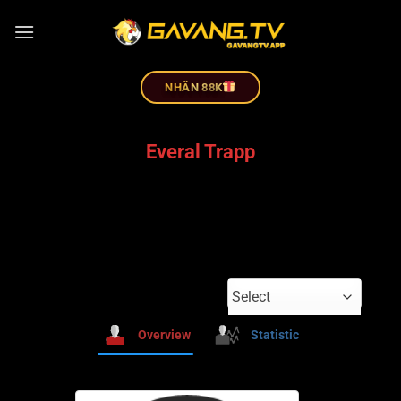
NHÂN 88K
Everal Trapp
Select
Overview
Statistic