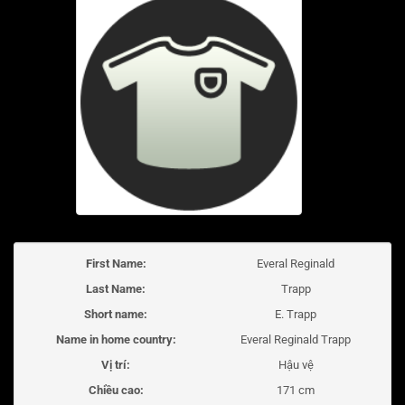
First Name:
Everal Reginald
Last Name:
Trapp
Short name:
E. Trapp
Name in home country:
Everal Reginald Trapp
Vị trí:
Hậu vệ
Chiều cao:
171 cm